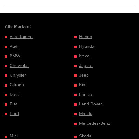
Alle Marken:
Alfa Romeo
Honda
Audi
Hyundai
BMW
Iveco
Chevrolet
Jaguar
Chrysler
Jeep
Citroen
Kia
Dacia
Lancia
Fiat
Land Rover
Ford
Mazda
Mercedes-Benz
Mini
Skoda