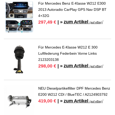
Für Mercedes Benz E-Klasse W212 E300
2013 Autoradio CarPlay GPS Nav DSP BT
4+32G
zum Artikel
297,49 €
| »
*
(auf eBay)
Für Mercedes E-Klasse W212 E 300
Luftfederung Federbein Vorne Links
2123203138
zum Artikel
298,00 €
| »
*
(auf eBay)
NEU Dieselpartikelfilter DPF Mercedes Benz
E200 W212 CDI / BlueTEC / A2124903792
zum Artikel
419,00 €
| »
*
(auf eBay)