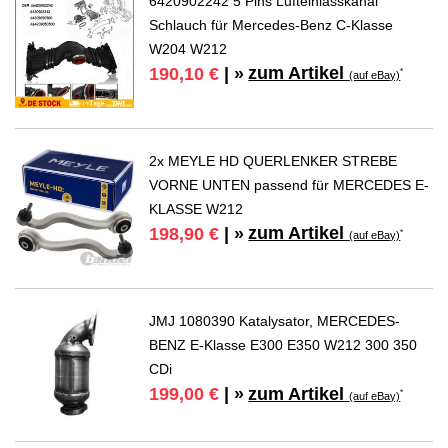
6420902242 5 Pins Lufteinlasskanal
Schlauch für Mercedes-Benz C-Klasse
W204 W212
zum Artikel
190,10 €
| »
*
(auf eBay)
2x MEYLE HD QUERLENKER STREBE
VORNE UNTEN passend für MERCEDES E-
KLASSE W212
zum Artikel
198,90 €
| »
*
(auf eBay)
JMJ 1080390 Katalysator, MERCEDES-
BENZ E-Klasse E300 E350 W212 300 350
CDi
zum Artikel
199,00 €
| »
*
(auf eBay)