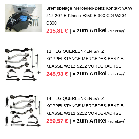
Bremsbeläge Mercedes-Benz Kontakt VA W
212 207 E-Klasse E250 E 300 CDI W204
C300
zum Artikel
215,81 €
| »
*
(auf eBay)
12-TLG QUERLENKER SATZ
KOPPELSTANGE MERCEDES-BENZ E-
KLASSE W212 S212 VORDERACHSE
zum Artikel
248,98 €
| »
*
(auf eBay)
14-TLG QUERLENKER SATZ
KOPPELSTANGE MERCEDES-BENZ E-
KLASSE W212 S212 VORDERACHSE
zum Artikel
259,57 €
| »
*
(auf eBay)