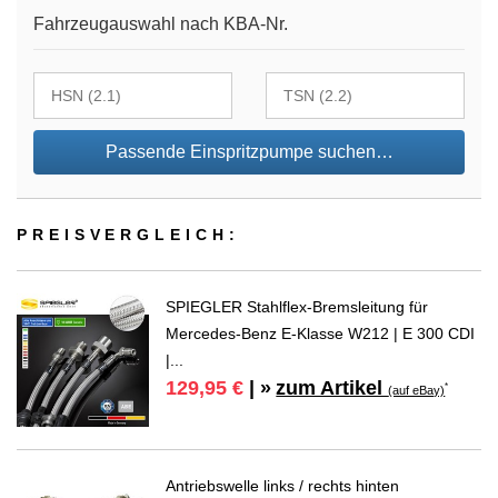
Fahrzeugauswahl nach KBA-Nr.
Passende Einspritzpumpe suchen…
PREIS­VER­GLEICH:
SPIEGLER Stahlflex-Bremsleitung für
Mercedes-Benz E-Klasse W212 | E 300 CDI
|...
zum Artikel
129,95 €
| »
*
(auf eBay)
Antriebswelle links / rechts hinten