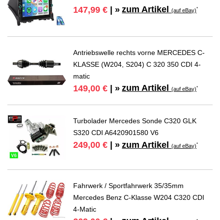
zum Artikel
147,99 €
| »
*
(auf eBay)
Antriebswelle rechts vorne MERCEDES C-
KLASSE (W204, S204) C 320 350 CDI 4-
matic
zum Artikel
149,00 €
| »
*
(auf eBay)
Turbolader Mercedes Sonde C320 GLK
S320 CDI A6420901580 V6
zum Artikel
249,00 €
| »
*
(auf eBay)
Fahrwerk / Sportfahrwerk 35/35mm
Mercedes Benz C-Klasse W204 C320 CDI
4-Matic