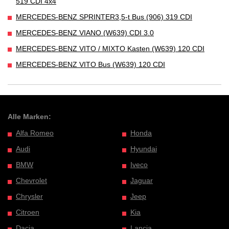
519 CDI 4x4
MERCEDES-BENZ SPRINTER3,5-t Bus (906) 319 CDI
MERCEDES-BENZ VIANO (W639) CDI 3.0
MERCEDES-BENZ VITO / MIXTO Kasten (W639) 120 CDI
MERCEDES-BENZ VITO Bus (W639) 120 CDI
Alle Marken:
Alfa Romeo
Honda
Audi
Hyundai
BMW
Iveco
Chevrolet
Jaguar
Chrysler
Jeep
Citroen
Kia
Dacia
Lancia