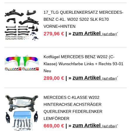
17_TLG QUERLENKERSATZ MERCEDES-
BENZ C-KL. W202 S202 SLK R170
VORNE+HINTEN
zum Artikel
279,96 €
| »
*
(auf eBay)
Kotflügel MERCEDES BENZ W202 (C-
Klasse) Wunschfarbe Links + Rechts 93-01
Neu
zum Artikel
289,00 €
| »
*
(auf eBay)
MERCEDES C-KLASSE W202
HINTERACHSE ACHSTRÄGER
QUERLENKER FEDERLENKER
LEMFÖRDER
zum Artikel
669,00 €
| »
*
(auf eBay)