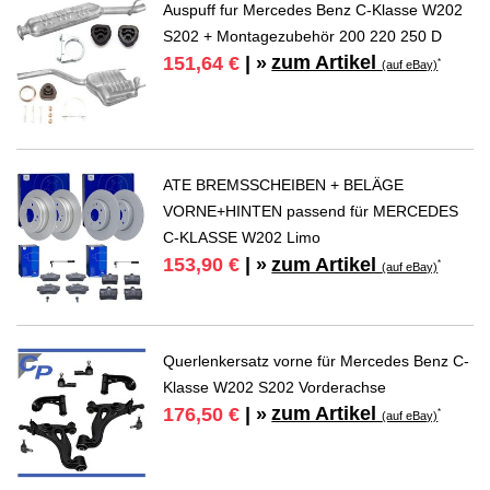
Auspuff fur Mercedes Benz C-Klasse W202
S202 + Montagezubehör 200 220 250 D
zum Artikel
151,64 €
| »
*
(auf eBay)
ATE BREMSSCHEIBEN + BELÄGE
VORNE+HINTEN passend für MERCEDES
C-KLASSE W202 Limo
zum Artikel
153,90 €
| »
*
(auf eBay)
Querlenkersatz vorne für Mercedes Benz C-
Klasse W202 S202 Vorderachse
zum Artikel
176,50 €
| »
*
(auf eBay)