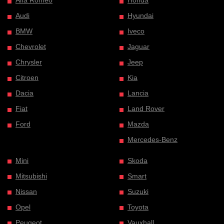
Alfa Romeo
Honda
Audi
Hyundai
BMW
Iveco
Chevrolet
Jaguar
Chrysler
Jeep
Citroen
Kia
Dacia
Lancia
Fiat
Land Rover
Ford
Mazda
Mercedes-Benz
Mini
Skoda
Mitsubishi
Smart
Nissan
Suzuki
Opel
Toyota
Peugeot
Vauxhall