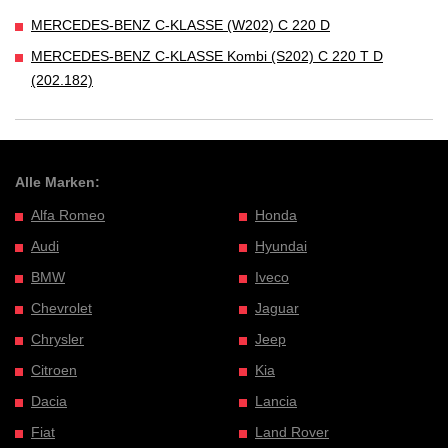
MERCEDES-BENZ C-KLASSE (W202) C 220 D
MERCEDES-BENZ C-KLASSE Kombi (S202) C 220 T D
(202.182)
Alle Marken:
Alfa Romeo
Honda
Audi
Hyundai
BMW
Iveco
Chevrolet
Jaguar
Chrysler
Jeep
Citroen
Kia
Dacia
Lancia
Fiat
Land Rover