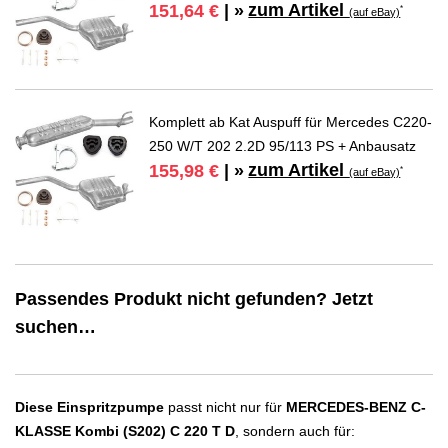
zum Artikel
151,64 €
| »
*
(auf eBay)
Komplett ab Kat Auspuff für Mercedes C220-
250 W/T 202 2.2D 95/113 PS + Anbausatz
zum Artikel
155,98 €
| »
*
(auf eBay)
Passendes Produkt nicht gefunden? Jetzt
suchen…
Diese Einspritzpumpe
passt nicht nur für
MERCEDES-BENZ C-
KLASSE Kombi (S202) C 220 T D
, sondern auch für: