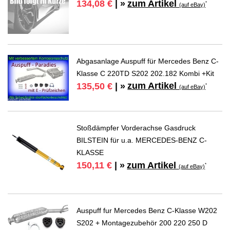
zum Artikel
134,08 €
| »
*
(auf eBay)
Abgasanlage Auspuff für Mercedes Benz C-
Klasse C 220TD S202 202.182 Kombi +Kit
zum Artikel
135,50 €
| »
*
(auf eBay)
Stoßdämpfer Vorderachse Gasdruck
BILSTEIN für u.a. MERCEDES-BENZ C-
KLASSE
zum Artikel
150,11 €
| »
*
(auf eBay)
Auspuff fur Mercedes Benz C-Klasse W202
S202 + Montagezubehör 200 220 250 D