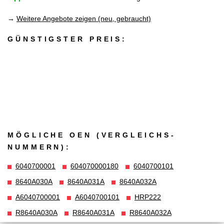
→
Weitere Angebote zeigen (neu, gebraucht)
GÜNSTIGSTER PREIS:
MÖGLICHE OEN (VERGLEICHS­
NUMMERN):
6040700001
604070000180
6040700101
8640A030A
8640A031A
8640A032A
A6040700001
A6040700101
HRP222
R8640A030A
R8640A031A
R8640A032A