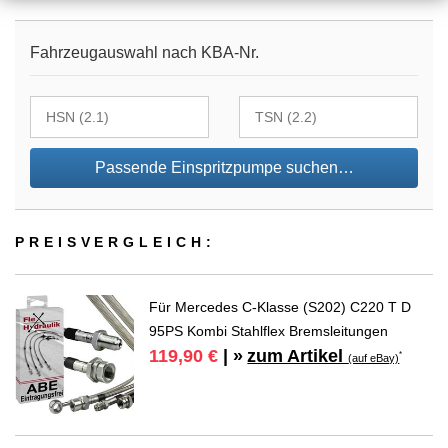
Fahrzeugauswahl nach KBA-Nr.
Passende Einspritzpumpe suchen…
PREIS­VER­GLEICH:
Für Mercedes C-Klasse (S202) C220 T D
95PS Kombi Stahlflex Bremsleitungen
zum Artikel
119,90 €
| »
*
(auf eBay)