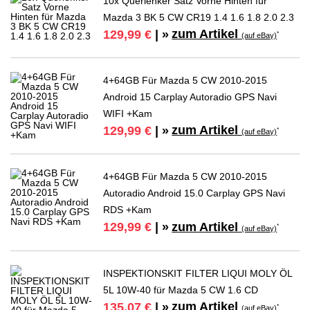
10x Querlenker Satz Vorne Hinten für
Mazda 3 BK 5 CW CR19 1.4 1.6 1.8 2.0 2.3
zum Artikel
129,99 €
| »
*
(auf eBay)
4+64GB Für Mazda 5 CW 2010-2015
Android 15 Carplay Autoradio GPS Navi
WIFI +Kam
zum Artikel
129,99 €
| »
*
(auf eBay)
4+64GB Für Mazda 5 CW 2010-2015
Autoradio Android 15.0 Carplay GPS Navi
RDS +Kam
zum Artikel
129,99 €
| »
*
(auf eBay)
INSPEKTIONSKIT FILTER LIQUI MOLY ÖL
5L 10W-40 für Mazda 5 CW 1.6 CD
zum Artikel
135,07 €
| »
*
(auf eBay)