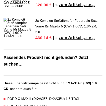
zum Artikel
320,00 €
| »
*
(auf eBay)
2x Komplett Stoßdämpfer Federbein Satz
Vorne für Mazda 5 (CW) 1.6CD, 1.8MZR,
2.0
zum Artikel
460,14 €
| »
*
(auf eBay)
Passendes Produkt nicht gefunden? Jetzt
suchen…
Diese Einspritzpumpe
passt nicht nur für
MAZDA 5 (CW) 1.6
CD
, sondern auch für:
FORD C-MAX II (DXA/CB7, DXA/CEU) 1.6 TDCi
FORD FOCUS III 1.6 TDCi