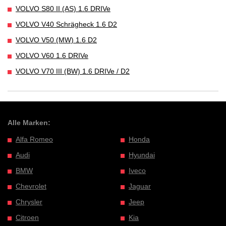
VOLVO S80 II (AS) 1.6 DRIVe
VOLVO V40 Schrägheck 1.6 D2
VOLVO V50 (MW) 1.6 D2
VOLVO V60 1.6 DRIVe
VOLVO V70 III (BW) 1.6 DRIVe / D2
Alle Marken:
Alfa Romeo
Honda
Audi
Hyundai
BMW
Iveco
Chevrolet
Jaguar
Chrysler
Jeep
Citroen
Kia