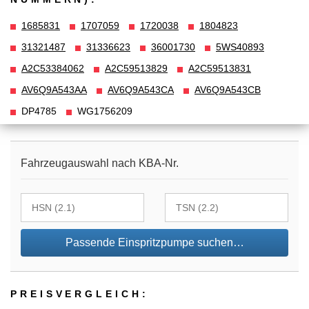
1685831
1707059
1720038
1804823
31321487
31336623
36001730
5WS40893
A2C53384062
A2C59513829
A2C59513831
AV6Q9A543AA
AV6Q9A543CA
AV6Q9A543CB
DP4785
WG1756209
Fahrzeugauswahl nach KBA-Nr.
Passende Einspritzpumpe suchen…
PREIS­VER­GLEICH: