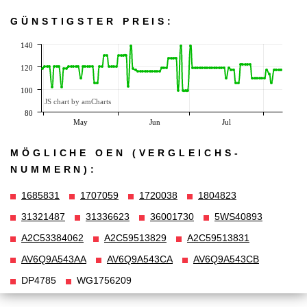
GÜNSTIGSTER PREIS:
140
120
100
JS chart by amCharts
80
May
Jun
Jul
MÖGLICHE OEN (VERGLEICHS­
NUMMERN):
1685831
1707059
1720038
1804823
31321487
31336623
36001730
5WS40893
A2C53384062
A2C59513829
A2C59513831
AV6Q9A543AA
AV6Q9A543CA
AV6Q9A543CB
DP4785
WG1756209