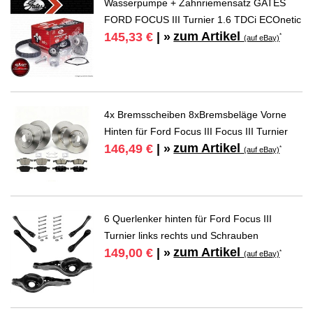
Wasserpumpe + Zahnriemensatz GATES
FORD FOCUS III Turnier 1.6 TDCi ECOnetic
zum Artikel
145,33 €
| »
*
(auf eBay)
4x Bremsscheiben 8xBremsbeläge Vorne
Hinten für Ford Focus III Focus III Turnier
zum Artikel
146,49 €
| »
*
(auf eBay)
6 Querlenker hinten für Ford Focus III
Turnier links rechts und Schrauben
zum Artikel
149,00 €
| »
*
(auf eBay)