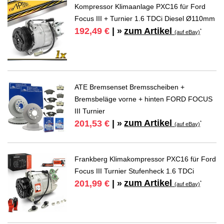
Kompressor Klimaanlage PXC16 für Ford
Focus III + Turnier 1.6 TDCi Diesel Ø110mm
zum Artikel
192,49 €
| »
*
(auf eBay)
ATE Bremsenset Bremsscheiben +
Bremsbeläge vorne + hinten FORD FOCUS
III Turnier
zum Artikel
201,53 €
| »
*
(auf eBay)
Frankberg Klimakompressor PXC16 für Ford
Focus III Turnier Stufenheck 1.6 TDCi
zum Artikel
201,99 €
| »
*
(auf eBay)