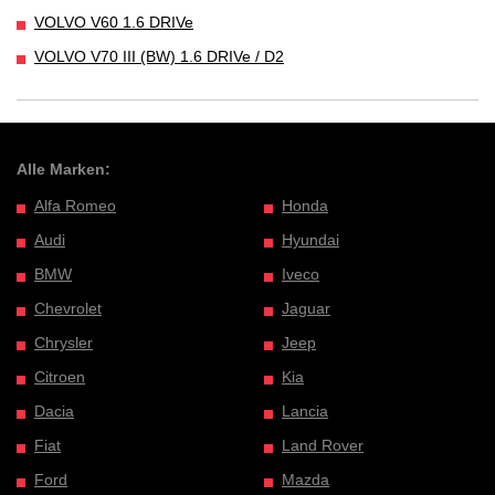
VOLVO V60 1.6 DRIVe
VOLVO V70 III (BW) 1.6 DRIVe / D2
Alle Marken:
Alfa Romeo
Honda
Audi
Hyundai
BMW
Iveco
Chevrolet
Jaguar
Chrysler
Jeep
Citroen
Kia
Dacia
Lancia
Fiat
Land Rover
Ford
Mazda