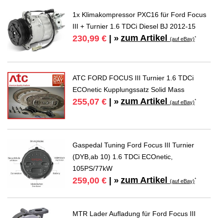
1x Klimakompressor PXC16 für Ford Focus
III + Turnier 1.6 TDCi Diesel BJ 2012-15
zum Artikel
230,99 €
| »
*
(auf eBay)
ATC FORD FOCUS III Turnier 1.6 TDCi
ECOnetic Kupplungssatz Solid Mass
zum Artikel
255,07 €
| »
*
(auf eBay)
Gaspedal Tuning Ford Focus III Turnier
(DYB,ab 10) 1.6 TDCi ECOnetic,
105PS/77kW
zum Artikel
259,00 €
| »
*
(auf eBay)
MTR Lader Aufladung für Ford Focus III