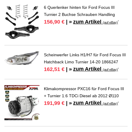
6 Querlenker hinten für Ford Focus III
Turnier 2 Buchse Schrauben Handling
zum Artikel
156,90 €
| »
*
(auf eBay)
Scheinwerfer Links H1/H7 für Ford Focus III
Hatchback Limo Turnier 14-20 1866247
zum Artikel
162,51 €
| »
*
(auf eBay)
Klimakompressor PXC16 für Ford Focus III
+ Turnier 1.6 TDCi Diesel ab 2012 Ø110
zum Artikel
191,99 €
| »
*
(auf eBay)