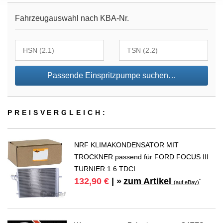
Fahrzeugauswahl nach KBA-Nr.
Passende Einspritzpumpe suchen…
PREIS­VER­GLEICH:
NRF KLIMAKONDENSATOR MIT
TROCKNER passend für FORD FOCUS III
TURNIER 1.6 TDCI
zum Artikel
132,90 €
| »
*
(auf eBay)