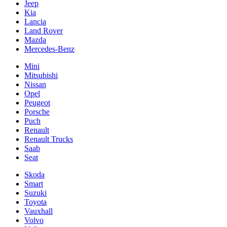
Jeep
Kia
Lancia
Land Rover
Mazda
Mercedes-Benz
Mini
Mitsubishi
Nissan
Opel
Peugeot
Porsche
Puch
Renault
Renault Trucks
Saab
Seat
Skoda
Smart
Suzuki
Toyota
Vauxhall
Volvo