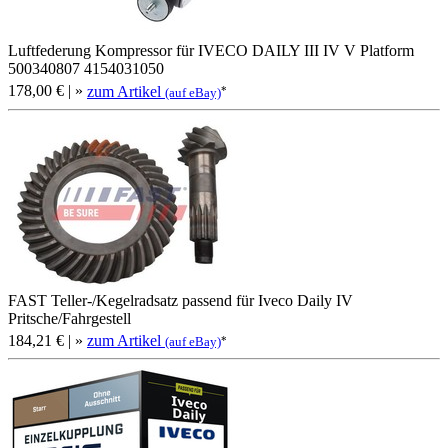
Luftfederung Kompressor für IVECO DAILY III IV V Platform
500340807 4154031050
178,00 €
| »
zum Artikel
*
(auf eBay)
FAST Teller-/Kegelradsatz passend für Iveco Daily IV
Pritsche/Fahrgestell
184,21 €
| »
zum Artikel
*
(auf eBay)