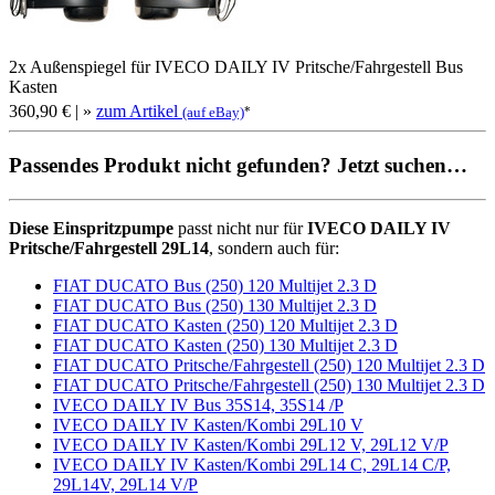
2x Außenspiegel für IVECO DAILY IV Pritsche/Fahrgestell Bus
Kasten
360,90 €
| »
zum Artikel
*
(auf eBay)
Passendes Produkt nicht gefunden? Jetzt suchen…
Diese Einspritzpumpe
passt nicht nur für
IVECO DAILY IV
Pritsche/Fahrgestell 29L14
, sondern auch für:
FIAT DUCATO Bus (250) 120 Multijet 2.3 D
FIAT DUCATO Bus (250) 130 Multijet 2.3 D
FIAT DUCATO Kasten (250) 120 Multijet 2.3 D
FIAT DUCATO Kasten (250) 130 Multijet 2.3 D
FIAT DUCATO Pritsche/Fahrgestell (250) 120 Multijet 2.3 D
FIAT DUCATO Pritsche/Fahrgestell (250) 130 Multijet 2.3 D
IVECO DAILY IV Bus 35S14, 35S14 /P
IVECO DAILY IV Kasten/Kombi 29L10 V
IVECO DAILY IV Kasten/Kombi 29L12 V, 29L12 V/P
IVECO DAILY IV Kasten/Kombi 29L14 C, 29L14 C/P,
29L14V, 29L14 V/P