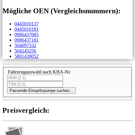
Mögliche OEN (Vergleichs­nummern):
0445010137
0445010181
0986437085
0986437181
504097332
504245256
5801439052
Fahrzeugauswahl nach KBA-Nr.
Passende Einspritzpumpe suchen…
Preis­ver­gleich: