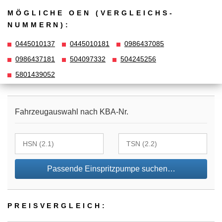
MÖGLICHE OEN (VERGLEICHS­
NUMMERN):
0445010137
0445010181
0986437085
0986437181
504097332
504245256
5801439052
Fahrzeugauswahl nach KBA-Nr.
Passende Einspritzpumpe suchen…
PREIS­VER­GLEICH: