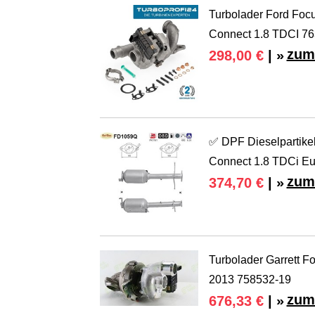
Turbolader Ford Foc
Connect 1.8 TDCI 7
zum
298,00 €
| »
✅ DPF Dieselpartikel
Connect 1.8 TDCi Eu
zum
374,70 €
| »
Turbolader Garrett F
2013 758532-19
zum
676,33 €
| »