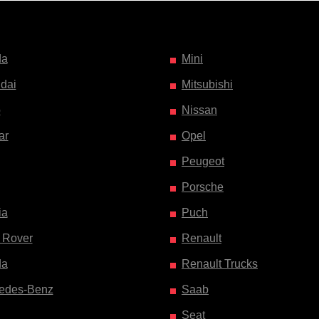
da
Mini
dai
Mitsubishi
o
Nissan
ar
Opel
Peugeot
Porsche
ia
Puch
 Rover
Renault
da
Renault Trucks
edes-Benz
Saab
Seat