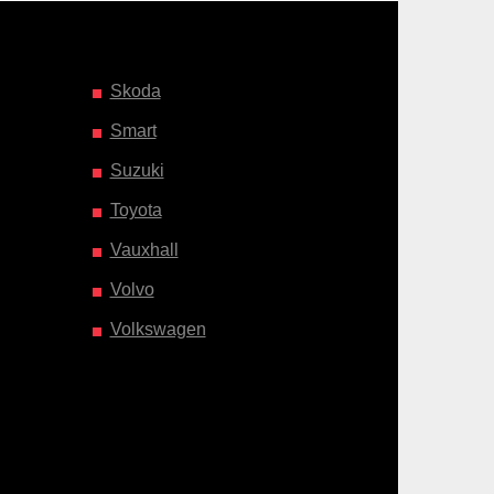
Skoda
Smart
Suzuki
Toyota
Vauxhall
Volvo
Volkswagen