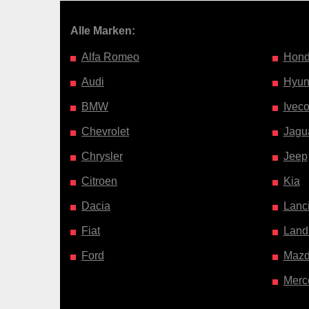
Alle Marken:
Alfa Romeo
Hon
Audi
Hyun
BMW
Ivec
Chevrolet
Jagu
Chrysler
Jeep
Citroen
Kia
Dacia
Lanc
Fiat
Land
Ford
Maz
Merc