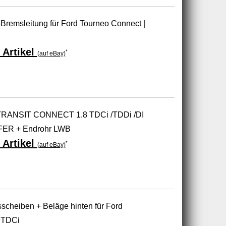
remsleitung für Ford Tourneo Connect |
 Artikel
*
(auf eBay)
ANSIT CONNECT 1.8 TDCi /TDDi /DI
R + Endrohr LWB
 Artikel
*
(auf eBay)
scheiben + Beläge hinten für Ford
 TDCi