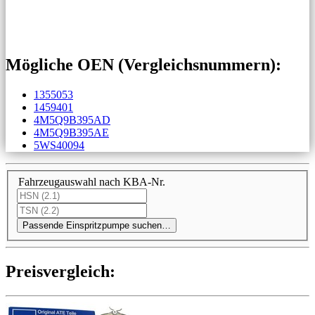
Mögliche OEN (Vergleichs­nummern):
1355053
1459401
4M5Q9B395AD
4M5Q9B395AE
5WS40094
Fahrzeugauswahl nach KBA-Nr.
Passende Einspritzpumpe suchen…
Preis­ver­gleich: