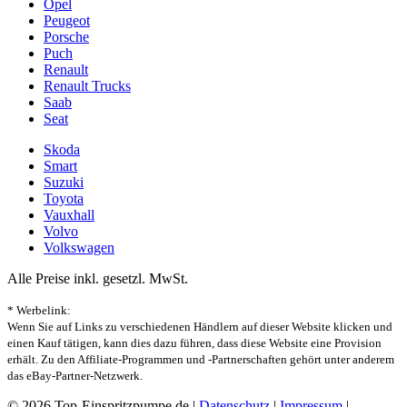
Opel
Peugeot
Porsche
Puch
Renault
Renault Trucks
Saab
Seat
Skoda
Smart
Suzuki
Toyota
Vauxhall
Volvo
Volkswagen
Alle Preise inkl. gesetzl. MwSt.
* Werbelink:
Wenn Sie auf Links zu verschiedenen Händlern auf dieser Website klicken und
einen Kauf tätigen, kann dies dazu führen, dass diese Website eine Provision
erhält. Zu den Affiliate-Programmen und -Partnerschaften gehört unter anderem
das eBay-Partner-Netzwerk.
© 2026 Top-Einspritzpumpe.de |
Datenschutz
|
Impressum
|