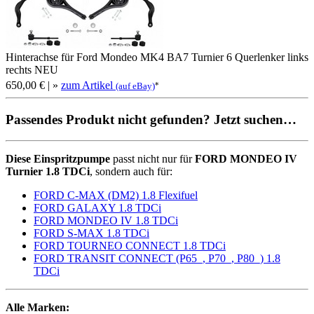
Hinterachse für Ford Mondeo MK4 BA7 Turnier 6 Querlenker links
rechts NEU
650,00 €
| »
zum Artikel
*
(auf eBay)
Passendes Produkt nicht gefunden? Jetzt suchen…
Diese Einspritzpumpe
passt nicht nur für
FORD MONDEO IV
Turnier 1.8 TDCi
, sondern auch für:
FORD C-MAX (DM2) 1.8 Flexifuel
FORD GALAXY 1.8 TDCi
FORD MONDEO IV 1.8 TDCi
FORD S-MAX 1.8 TDCi
FORD TOURNEO CONNECT 1.8 TDCi
FORD TRANSIT CONNECT (P65_, P70_, P80_) 1.8
TDCi
Alle Marken: