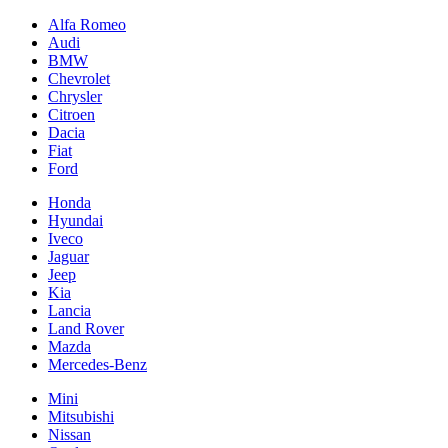
Alfa Romeo
Audi
BMW
Chevrolet
Chrysler
Citroen
Dacia
Fiat
Ford
Honda
Hyundai
Iveco
Jaguar
Jeep
Kia
Lancia
Land Rover
Mazda
Mercedes-Benz
Mini
Mitsubishi
Nissan