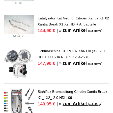
Katalysator Kat Neu für Citroën Xantia X1 X2
Xantia Break X1 X2 HDi + Anbauteile
zum Artikel
144,90 €
| »
*
(auf eBay)
Lichtmaschine CITROEN XANTIA (X2) 2.0
HDI 109 150A NEU für 2542531
zum Artikel
147,90 €
| »
*
(auf eBay)
Stahlflex Bremsleitung Citroën Xantia Break
X1_, X2_ 2.0 HDi 109
zum Artikel
149,95 €
| »
*
(auf eBay)