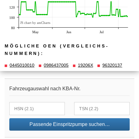
120
100
JS chart by amCharts
80
May
Jun
Jul
MÖGLICHE OEN (VERGLEICHS­
NUMMERN):
0445010010
0986437005
19206X
96320137
Fahrzeugauswahl nach KBA-Nr.
Passende Einspritzpumpe suchen…