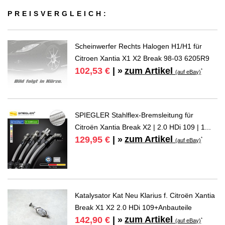
PREIS­VER­GLEICH:
Scheinwerfer Rechts Halogen H1/H1 für
Citroen Xantia X1 X2 Break 98-03 6205R9
zum Artikel
102,53 €
| »
*
(auf eBay)
SPIEGLER Stahlflex-Bremsleitung für
Citroën Xantia Break X2 | 2.0 HDi 109 | 1...
zum Artikel
129,95 €
| »
*
(auf eBay)
Katalysator Kat Neu Klarius f. Citroën Xantia
Break X1 X2 2.0 HDi 109+Anbauteile
zum Artikel
142,90 €
| »
*
(auf eBay)