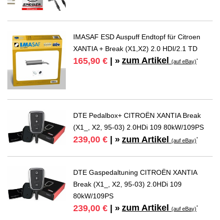
IMASAF ESD Auspuff Endtopf für Citroen
XANTIA + Break (X1,X2) 2.0 HDI/2.1 TD
zum Artikel
165,90 €
| »
*
(auf eBay)
DTE Pedalbox+ CITROËN XANTIA Break
(X1_, X2, 95-03) 2.0HDi 109 80kW/109PS
zum Artikel
239,00 €
| »
*
(auf eBay)
DTE Gaspedaltuning CITROËN XANTIA
Break (X1_, X2, 95-03) 2.0HDi 109
80kW/109PS
zum Artikel
239,00 €
| »
*
(auf eBay)