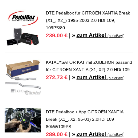
DTE Pedalbox für CITROËN XANTIA Break
(X1_, X2_) 1995-2003 2.0 HDI 109,
109PS/80
zum Artikel
239,00 €
| »
*
(auf eBay)
KATALYSATOR KAT mit ZUBEHÖR passend
für CITROEN XANTIA (X1, X2) 2.0 HDi 109
zum Artikel
272,73 €
| »
*
(auf eBay)
DTE Pedalbox + App CITROËN XANTIA
Break (X1_, X2, 95-03) 2.0HDi 109
80kW/109PS
zum Artikel
289,00 €
| »
*
(auf eBay)