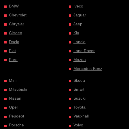
BMW
Iveco
Chevrolet
Jaguar
Chrysler
Jeep
Citroen
Kia
Dacia
Lancia
Fiat
Land Rover
Ford
Mazda
Mercedes-Benz
Mini
Skoda
Mitsubishi
Smart
Nissan
Suzuki
Opel
Toyota
Peugeot
Vauxhall
Porsche
Volvo