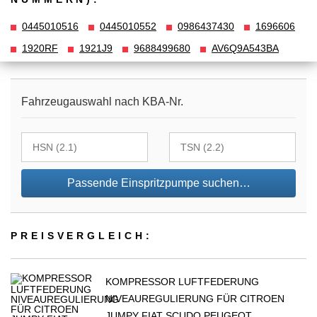
0445010516
0445010552
0986437430
1696606
1920RF
1921J9
9688499680
AV6Q9A543BA
Fahrzeugauswahl nach KBA-Nr.
Passende Einspritzpumpe suchen…
PREIS­VER­GLEICH:
KOMPRESSOR LUFTFEDERUNG
NIVEAUREGULIERUNG FÜR CITROEN
JUMPY FIAT SCUDO PEUGEOT