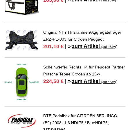
(auf eBay)
Original NTY Hilfsrahmen/Aggregateträger
ZRZ-PE-003 für Citroën Peugeot
zum Artikel
201,10 €
| »
*
(auf eBay)
Scheinwerfer Rechts H4 für Peugeot Partner
Pritsche Tepee Citroen ab 15->
zum Artikel
224,50 €
| »
*
(auf eBay)
DTE Pedalbox für CITROËN BERLINGO
(B9) 2008- 1.6 HDi 75 / BlueHDi 75,
75PS/55kW,