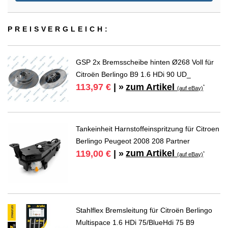
PREIS­VER­GLEICH:
GSP 2x Bremsscheibe hinten Ø268 Voll für
Citroën Berlingo B9 1.6 HDi 90 UD_
zum Artikel
113,97 €
| »
*
(auf eBay)
Tankeinheit Harnstoffeinspritzung für Citroen
Berlingo Peugeot 2008 208 Partner
zum Artikel
119,00 €
| »
*
(auf eBay)
Stahlflex Bremsleitung für Citroën Berlingo
Multispace 1.6 HDi 75/BlueHdi 75 B9