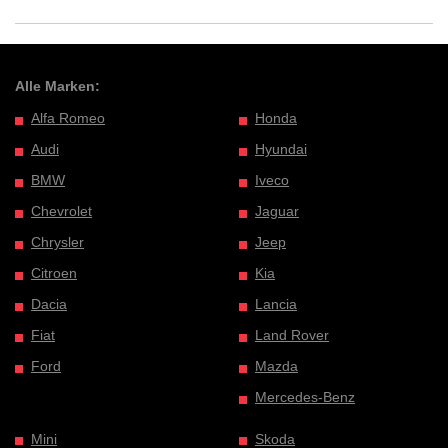
Alle Marken:
Alfa Romeo
Honda
Audi
Hyundai
BMW
Iveco
Chevrolet
Jaguar
Chrysler
Jeep
Citroen
Kia
Dacia
Lancia
Fiat
Land Rover
Ford
Mazda
Mercedes-Benz
Mini
Skoda