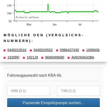
150
100
JS chart by amCharts
50
May
Jun
Jul
MÖGLICHE OEN (VERGLEICHS­
NUMMERN):
0445010516
0445010552
0986437430
1696606
1920RF
1921J9
9688499680
AV6Q9A543BA
Fahrzeugauswahl nach KBA-Nr.
Passende Einspritzpumpe suchen…