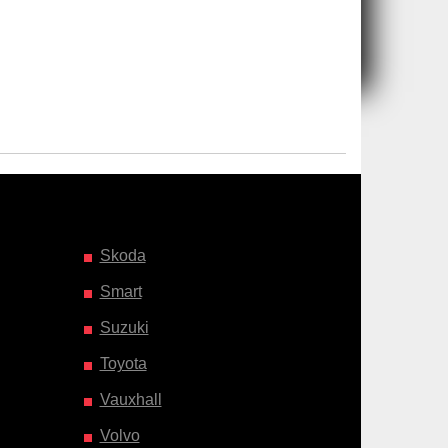
Skoda
Smart
Suzuki
Toyota
Vauxhall
Volvo