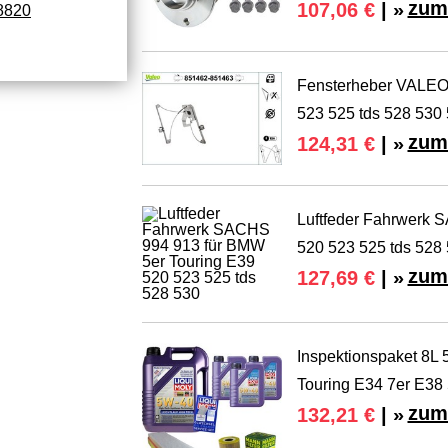
zum
107,06 €
| »
8820
Fensterheber VALEO
523 525 tds 528 530
zum
124,31 €
| »
Luftfeder Fahrwerk 
520 523 525 tds 528
zum
127,69 €
| »
Inspektionspaket 8L
Touring E34 7er E38
zum
132,21 €
| »