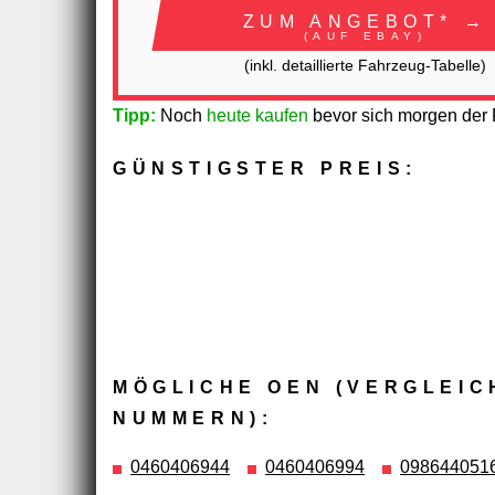
ZUM ANGEBOT* →
(AUF EBAY)
(inkl. detaillierte Fahrzeug-Tabelle)
Tipp:
Noch
heute kaufen
bevor sich morgen der P
GÜNSTIGSTER PREIS:
MÖGLICHE OEN (VERGLEIC
NUMMERN):
0460406944
0460406994
098644051