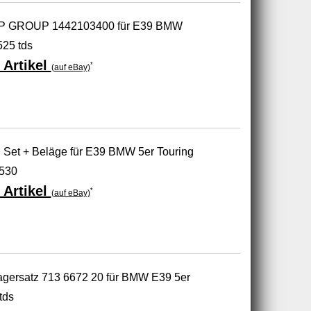
 JP GROUP 1442103400 für E39 BMW
525 tds
 Artikel
*
(auf eBay)
et + Beläge für E39 BMW 5er Touring
 530
 Artikel
*
(auf eBay)
agersatz 713 6672 20 für BMW E39 5er
tds