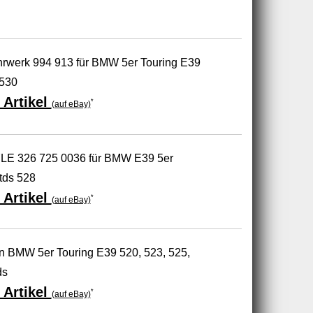
rwerk 994 913 für BMW 5er Touring E39
 530
 Artikel
*
(auf eBay)
LE 326 725 0036 für BMW E39 5er
tds 528
 Artikel
*
(auf eBay)
n BMW 5er Touring E39 520, 523, 525,
ds
 Artikel
*
(auf eBay)