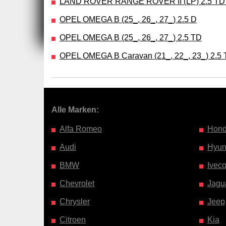
LAND ROVER RANGE ROVER II (LP) 2.5 TD
OPEL OMEGA B (25_, 26_, 27_) 2.5 D
OPEL OMEGA B (25_, 26_, 27_) 2.5 TD
OPEL OMEGA B Caravan (21_, 22_, 23_) 2.5
Alle Marken:
Alfa Romeo
Hon
Audi
Hyun
BMW
Ivec
Chevrolet
Jagu
Chrysler
Jeep
Citroen
Kia