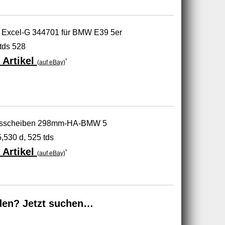
 Excel-G 344701 für BMW E39 5er
tds 528
 Artikel
*
(auf eBay)
sscheiben 298mm-HA-BMW 5
,530 d, 525 tds
 Artikel
*
(auf eBay)
den? Jetzt suchen…