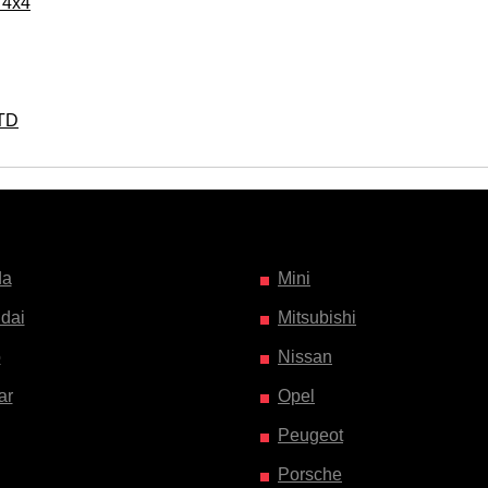
 4x4
 TD
da
Mini
dai
Mitsubishi
o
Nissan
ar
Opel
Peugeot
Porsche