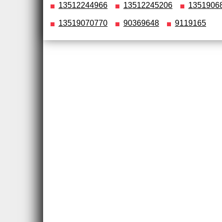
13512244966
13512245206
1351906
13519070770
90369648
9119165