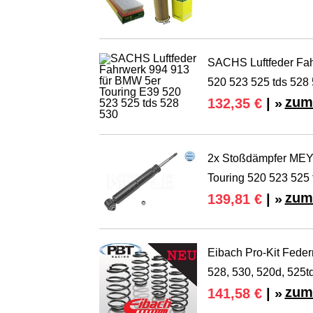
SACHS Luftfeder Fah
520 523 525 tds 528
zum
132,35 €
| »
2x Stoßdämpfer MEY
Touring 520 523 525 
zum
139,81 €
| »
Eibach Pro-Kit Feder
528, 530, 520d, 525t
zum
141,58 €
| »