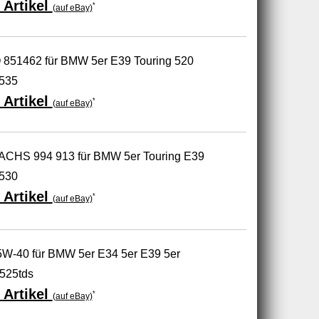
 Artikel
*
(auf eBay)
 851462 für BMW 5er E39 Touring 520
 535
 Artikel
*
(auf eBay)
SACHS 994 913 für BMW 5er Touring E39
 530
 Artikel
*
(auf eBay)
 5W-40 für BMW 5er E34 5er E39 5er
 525tds
 Artikel
*
(auf eBay)