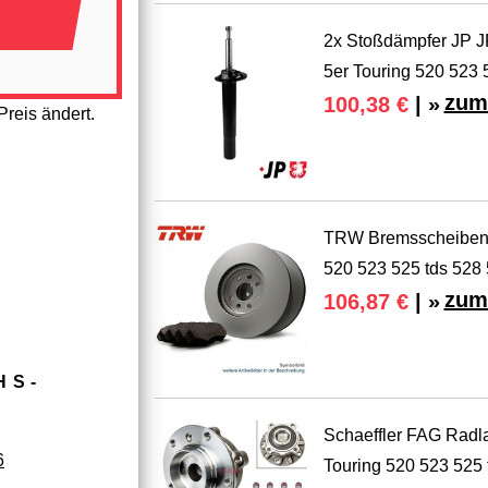
2x Stoßdämpfer JP
5er Touring 520 523 
zum
100,38 €
| »
reis ändert.
TRW Bremsscheiben S
520 523 525 tds 528
zum
106,87 €
| »
HS­
Schaeffler FAG Radl
6
Touring 520 523 525 