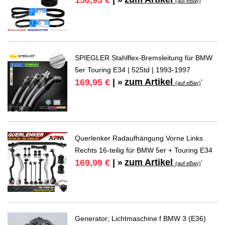
150,95 €
| »
(auf eBay)
SPIEGLER Stahlflex-Bremsleitung für BMW
5er Touring E34 | 525td | 1993-1997
zum Artikel
169,95 €
| »
*
(auf eBay)
Querlenker Radaufhängung Vorne Links
Rechts 16-teilig für BMW 5er + Touring E34
zum Artikel
169,99 €
| »
*
(auf eBay)
Generator; Lichtmaschine f BMW 3 (E36)