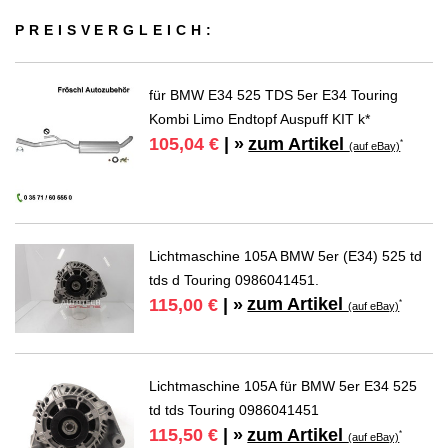
PREIS­VER­GLEICH:
für BMW E34 525 TDS 5er E34 Touring
Kombi Limo Endtopf Auspuff KIT k*
zum Artikel
105,04 €
| »
*
(auf eBay)
Lichtmaschine 105A BMW 5er (E34) 525 td
tds d Touring 0986041451.
zum Artikel
115,00 €
| »
*
(auf eBay)
Lichtmaschine 105A für BMW 5er E34 525
td tds Touring 0986041451
zum Artikel
115,50 €
| »
*
(auf eBay)