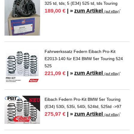
325 td, tds; 5 (E34) 525 td, tds Touring
zum Artikel
189,00 €
| »
*
(auf eBay)
Fahrwerkssatz Federn Eibach Pro-Kit
E2013-140 für E34 BMW 5er Touring 524
525
zum Artikel
221,09 €
| »
*
(auf eBay)
Eibach Federn Pro-Kit BMW 5er Touring
(E34) 530i, 535i, 540i, 524td, 525td ->97
zum Artikel
275,97 €
| »
*
(auf eBay)