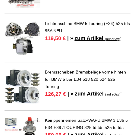
Lichtmaschine BMW 5 Touring (E34) 525 tds
95A NEU
zum Artikel
119,50 €
| »
*
(auf eBay)
Bremsscheiben Bremsbeläge vorne hinten
für BMW 5 5er E34 518 520 524 525
Touring
zum Artikel
126,27 €
| »
*
(auf eBay)
Keirippenriemen Satz+WAPU BMW 3 E36 5
E34 E39 /TOURING 325 td tds 525 td tds
zum Artikel
*