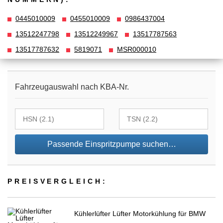
0445010009
0455010009
0986437004
13512247798
13512249967
13517787563
13517787632
5819071
MSR000010
Fahrzeugauswahl nach KBA-Nr.
Passende Einspritzpumpe suchen…
PREIS­VER­GLEICH:
Kühlerlüfter Lüfter Motorkühlung für BMW