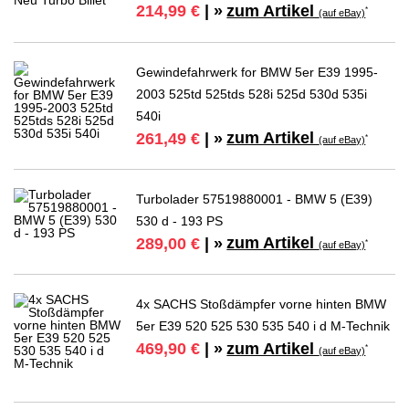
zum Artikel
214,99 €
| »
*
(auf eBay)
Gewindefahrwerk for BMW 5er E39 1995-
2003 525td 525tds 528i 525d 530d 535i
540i
zum Artikel
261,49 €
| »
*
(auf eBay)
Turbolader 57519880001 - BMW 5 (E39)
530 d - 193 PS
zum Artikel
289,00 €
| »
*
(auf eBay)
4x SACHS Stoßdämpfer vorne hinten BMW
5er E39 520 525 530 535 540 i d M-Technik
zum Artikel
469,90 €
| »
*
(auf eBay)