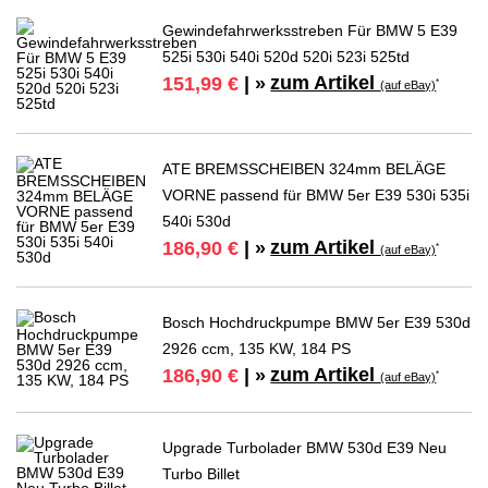
Gewindefahrwerksstreben Für BMW 5 E39
525i 530i 540i 520d 520i 523i 525td
zum Artikel
151,99 €
| »
*
(auf eBay)
ATE BREMSSCHEIBEN 324mm BELÄGE
VORNE passend für BMW 5er E39 530i 535i
540i 530d
zum Artikel
186,90 €
| »
*
(auf eBay)
Bosch Hochdruckpumpe BMW 5er E39 530d
2926 ccm, 135 KW, 184 PS
zum Artikel
186,90 €
| »
*
(auf eBay)
Upgrade Turbolader BMW 530d E39 Neu
Turbo Billet