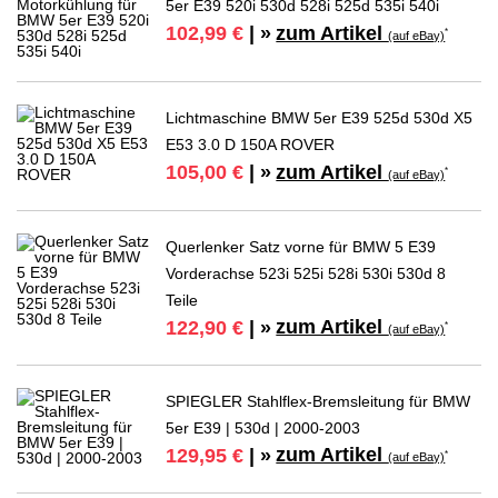
5er E39 520i 530d 528i 525d 535i 540i
zum Artikel
102,99 €
| »
*
(auf eBay)
Lichtmaschine BMW 5er E39 525d 530d X5
E53 3.0 D 150A ROVER
zum Artikel
105,00 €
| »
*
(auf eBay)
Querlenker Satz vorne für BMW 5 E39
Vorderachse 523i 525i 528i 530i 530d 8
Teile
zum Artikel
122,90 €
| »
*
(auf eBay)
SPIEGLER Stahlflex-Bremsleitung für BMW
5er E39 | 530d | 2000-2003
zum Artikel
129,95 €
| »
*
(auf eBay)