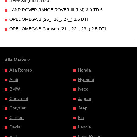
BMW X5 (E53) 3.0 d
LAND ROVER RANGE ROVER III (LM) 3.0 TD 6
OPEL OMEGA B (25_, 26_, 27_) 2.5 DTI
OPEL OMEGA B Caravan (21_, 22_, 23_) 2.5 DTI
Alle Marken:
Alfa Romeo
Honda
Audi
Hyundai
BMW
Iveco
Chevrolet
Jaguar
Chrysler
Jeep
Citroen
Kia
Dacia
Lancia
Fiat
Land Rover