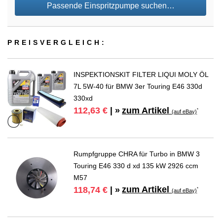
Passende Einspritzpumpe suchen…
PREIS­VER­GLEICH:
INSPEKTIONSKIT FILTER LIQUI MOLY ÖL
7L 5W-40 für BMW 3er Touring E46 330d
330xd
zum Artikel
112,63 €
| »
*
(auf eBay)
Rumpfgruppe CHRA für Turbo in BMW 3
Touring E46 330 d xd 135 kW 2926 ccm
M57
zum Artikel
118,74 €
| »
*
(auf eBay)