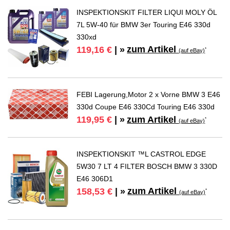
INSPEKTIONSKIT FILTER LIQUI MOLY ÖL
7L 5W-40 für BMW 3er Touring E46 330d
330xd
zum Artikel
119,16 €
| »
*
(auf eBay)
FEBI Lagerung,Motor 2 x Vorne BMW 3 E46
330d Coupe E46 330Cd Touring E46 330d
zum Artikel
119,95 €
| »
*
(auf eBay)
INSPEKTIONSKIT ™L CASTROL EDGE
5W30 7 LT 4 FILTER BOSCH BMW 3 330D
E46 306D1
zum Artikel
158,53 €
| »
*
(auf eBay)