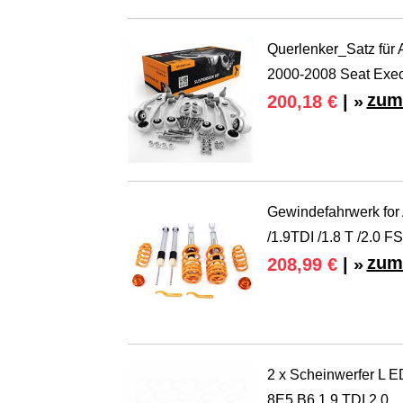
Querlenker_Satz für 
2000-2008 Seat Exeo
zum
200,18 €
| »
Gewindefahrwerk for 
/1.9TDI /1.8 T /2.0 FS
zum
208,99 €
| »
2 x Scheinwerfer L E
8E5 B6 1.9 TDI 2.0