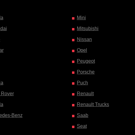
da
Mini
dai
Mitsubishi
o
Nissan
ar
Opel
Peugeot
Porsche
ia
Puch
 Rover
Renault
da
Renault Trucks
edes-Benz
Saab
Seat