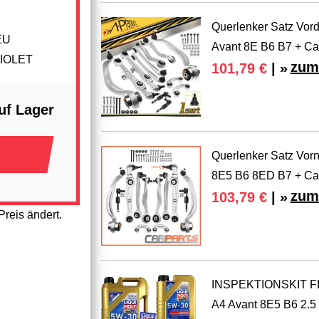
Querlenker Satz Vor
EU
Avant 8E B6 B7 + Ca
RIOLET
zum
101,79 €
| »
uf Lager
Querlenker Satz Vor
8E5 B6 8ED B7 + Ca
zum
103,79 €
| »
reis ändert.
INSPEKTIONSKIT FIL
A4 Avant 8E5 B6 2.5