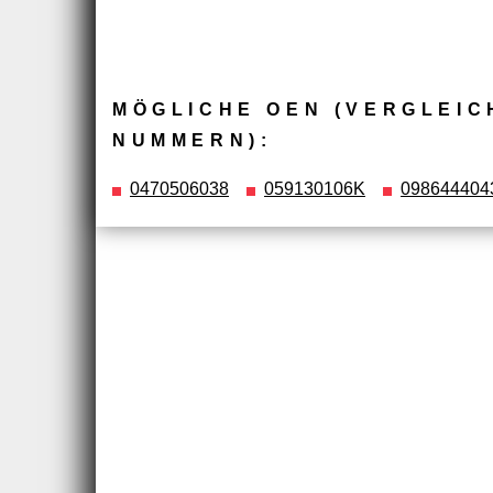
MÖGLICHE OEN (VERGLEIC
NUMMERN):
0470506038
059130106K
098644404