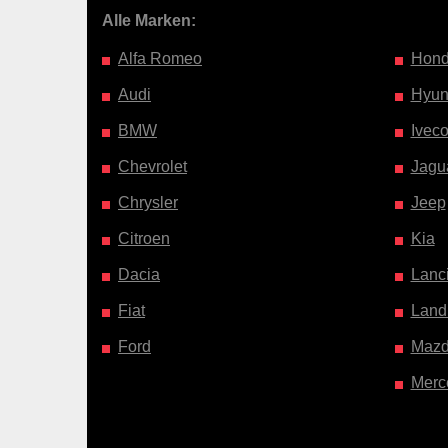
Alle Marken:
Alfa Romeo
Hon
Audi
Hyun
BMW
Ivec
Chevrolet
Jagu
Chrysler
Jeep
Citroen
Kia
Dacia
Lanc
Fiat
Land
Ford
Maz
Merc