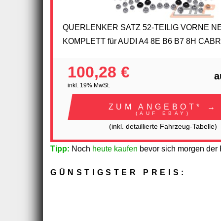
QUERLENKER SATZ 52-TEILIG VORNE N
KOMPLETT für AUDI A4 8E B6 B7 8H CAB
100,28 €
a
inkl. 19% MwSt.
ZUM ANGEBOT* →
(AUF EBAY)
(inkl. detaillierte Fahrzeug-Tabelle)
Tipp:
Noch
heute kaufen
bevor sich morgen der P
GÜNSTIGSTER PREIS: