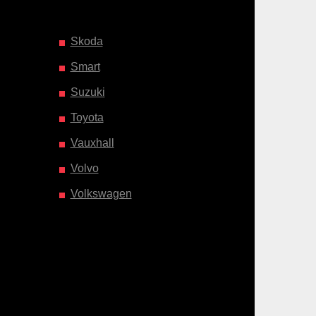
Skoda
Smart
Suzuki
Toyota
Vauxhall
Volvo
Volkswagen