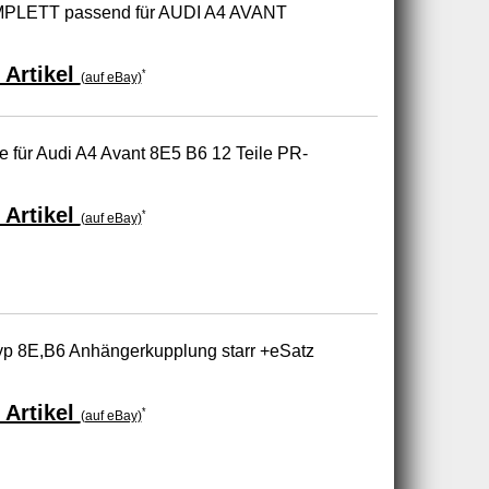
MPLETT passend für AUDI A4 AVANT
 Artikel
*
(auf eBay)
e für Audi A4 Avant 8E5 B6 12 Teile PR-
 Artikel
*
(auf eBay)
yp 8E,B6 Anhängerkupplung starr +eSatz
 Artikel
*
(auf eBay)