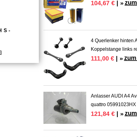
zum
104,67 €
| »
HS­
4 Querlenker hinten
Koppelstange links r
3
zum 
111,00 €
| »
Anlasser AUDI A4 Av
quattro 05991023HX
zum
121,84 €
| »