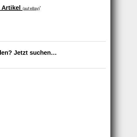
 Artikel
*
(auf eBay)
den? Jetzt suchen…