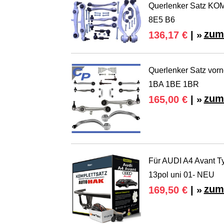
Querlenker Satz KO
8E5 B6
zum
136,17 €
| »
Querlenker Satz vorn
1BA 1BE 1BR
zum
165,00 €
| »
Für AUDI A4 Avant T
13pol uni 01- NEU
zum
169,50 €
| »