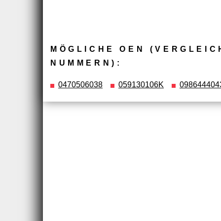
MÖGLICHE OEN (VERGLEIC
NUMMERN):
0470506038
059130106K
098644404