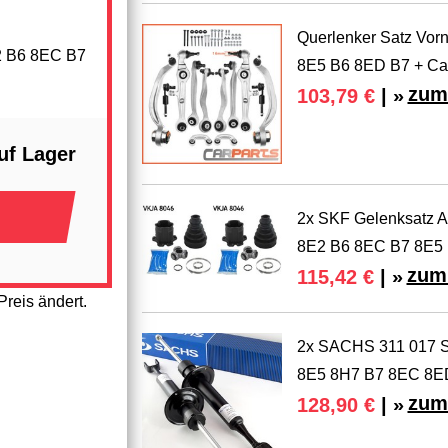
Querlenker Satz Vor
E2 B6 8EC B7
8E5 B6 8ED B7 + Ca
zum
103,79 €
| »
uf Lager
2x SKF Gelenksatz An
8E2 B6 8EC B7 8E5
zum 
115,42 €
| »
reis ändert.
2x SACHS 311 017 St
8E5 8H7 B7 8EC 8E
zum
128,90 €
| »