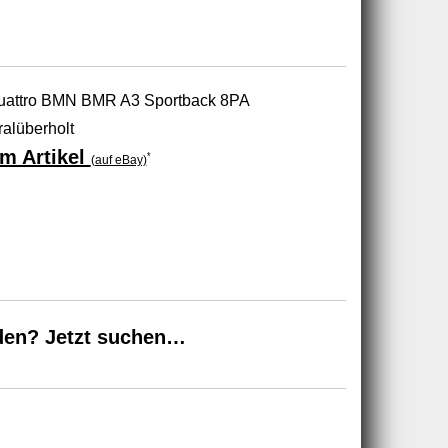
quattro BMN BMR A3 Sportback 8PA
lüberholt
m Artikel
*
(auf eBay)
den? Jetzt suchen…