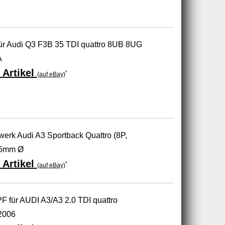
ür Audi Q3 F3B 35 TDI quattro 8UB 8UG
A
 Artikel
*
(auf eBay)
erk Audi A3 Sportback Quattro (8P,
55mm Ø
 Artikel
*
(auf eBay)
DPF für AUDI A3/A3 2.0 TDI quattro
 2006