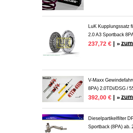
LuK Kupplungssatz f
2.0 A3 Sportback 8P
zum
237,72 €
| »
V-Maxx Gewindefahrw
8PA) 2.0TDi/DSG / 
zum
392,00 €
| »
Dieselpartikelfilter 
Sportback (8PA) ab.