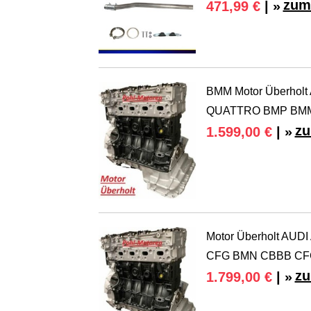
zum
471,99 €
| »
BMM Motor Überholt
QUATTRO BMP BM
zu
1.599,00 €
| »
Motor Überholt AUD
CFG BMN CBBB C
zu
1.799,00 €
| »