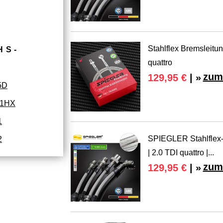
Stahlflex Bremsleitu
HS­
quattro
zum
129,95 €
| »
5D
51HX
1
SPIEGLER Stahlflex-
2
| 2.0 TDI quattro |...
zum
129,95 €
| »