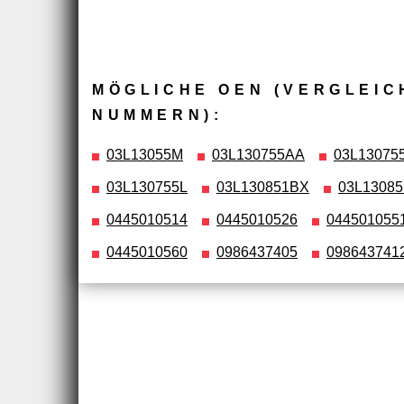
MÖGLICHE OEN (VERGLEIC
NUMMERN):
03L13055M
03L130755AA
03L13075
03L130755L
03L130851BX
03L1308
0445010514
0445010526
044501055
0445010560
0986437405
098643741