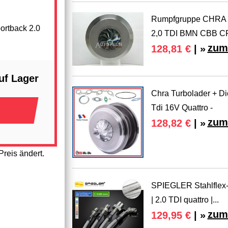
Rumpfgruppe CHRA fü
ortback 2.0
2,0 TDI BMN CBB 
zum
128,81 €
| »
uf Lager
Chra Turbolader + Di
Tdi 16V Quattro -
zum
128,82 €
| »
reis ändert.
SPIEGLER Stahlflex-
| 2.0 TDI quattro |...
zum
129,95 €
| »