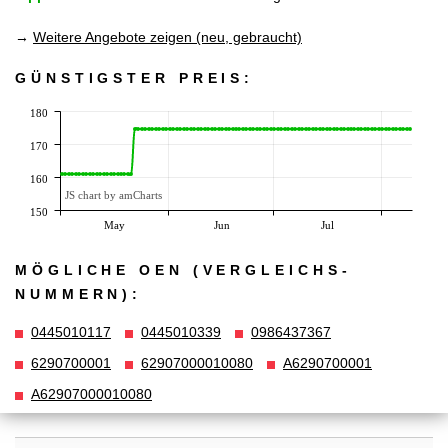
→
Weitere Angebote zeigen (neu, gebraucht)
GÜNSTIGSTER PREIS:
180
170
160
JS chart by amCharts
150
May
Jun
Jul
MÖGLICHE OEN (VERGLEICHS­
NUMMERN):
0445010117
0445010339
0986437367
6290700001
62907000010080
A6290700001
A62907000010080