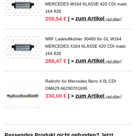
MERCEDES W164 KLASSE 420 CDI matic
164 828
zum Artikel
259,54 €
| »
*
(auf eBay)
NRF Ladeluftkühler 30465 für GL W164
MERCEDES X164 KLASSE 420 CDI matic
164 828
zum Artikel
268,47 €
| »
*
(auf eBay)
Railrohr für Mercedes Benz 4.0L CDI
OM629 A6290701695
zum Artikel
330,00 €
| »
*
(auf eBay)
Passendes Produkt nicht gefunden? Jetzt