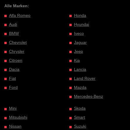
Alle Marken:
Alfa Romeo
Honda
Audi
Hyundai
BMW
Iveco
Chevrolet
Jaguar
Chrysler
Jeep
Citroen
Kia
Dacia
Lancia
Fiat
Land Rover
Ford
Mazda
Mercedes-Benz
Mini
Skoda
Mitsubishi
Smart
Nissan
Suzuki