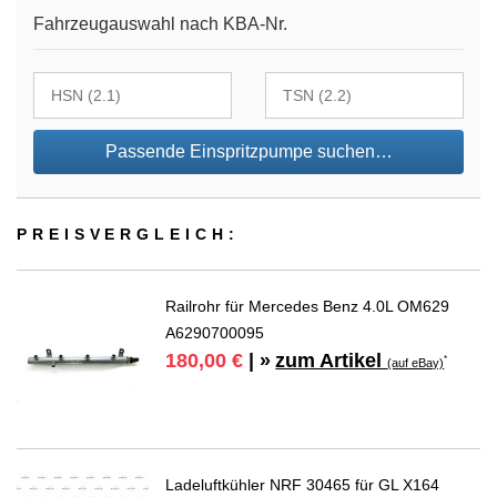
Fahrzeugauswahl nach KBA-Nr.
Passende Einspritzpumpe suchen…
PREIS­VER­GLEICH:
Railrohr für Mercedes Benz 4.0L OM629
A6290700095
zum Artikel
180,00 €
| »
*
(auf eBay)
Ladeluftkühler NRF 30465 für GL X164