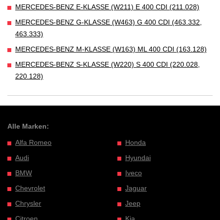
MERCEDES-BENZ E-KLASSE (W211) E 400 CDI (211.028)
MERCEDES-BENZ G-KLASSE (W463) G 400 CDI (463.332,
463.333)
MERCEDES-BENZ M-KLASSE (W163) ML 400 CDI (163.128)
MERCEDES-BENZ S-KLASSE (W220) S 400 CDI (220.028,
220.128)
Alle Marken:
Alfa Romeo
Honda
Audi
Hyundai
BMW
Iveco
Chevrolet
Jaguar
Chrysler
Jeep
Citroen
Kia