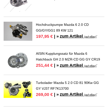
Hochdruckpumpe Mazda 6 2.0 CD
GG/GY/GG1 89 KW 121
zum Artikel
197,95 €
| »
*
(auf eBay)
AISIN Kupplungssatz für Mazda 6
Hatchback GH 2.0 MZR-CD GG GY CR19
zum Artikel
251,44 €
| »
*
(auf eBay)
Turbolader Mazda 5 2.0 CD 81 90Kw GG
GY VJ37 RF7K13700
zum Artikel
269,00 €
| »
*
(auf eBay)