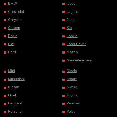
BMW
Iveco
Chevrolet
Jaguar
Chrysler
Jeep
Citroen
Kia
Dacia
Lancia
Fiat
Land Rover
Ford
Mazda
Mercedes-Benz
Mini
Skoda
Mitsubishi
Smart
Nissan
Suzuki
Opel
Toyota
Peugeot
Vauxhall
Porsche
Volvo