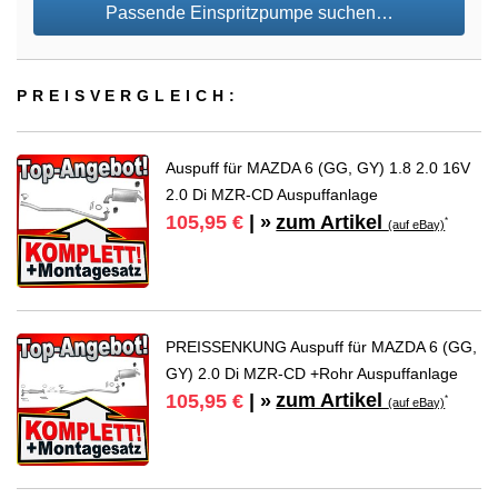
Passende Einspritzpumpe suchen…
PREIS­VER­GLEICH:
Auspuff für MAZDA 6 (GG, GY) 1.8 2.0 16V
2.0 Di MZR-CD Auspuffanlage
zum Artikel
105,95 €
| »
*
(auf eBay)
PREISSENKUNG Auspuff für MAZDA 6 (GG,
GY) 2.0 Di MZR-CD +Rohr Auspuffanlage
zum Artikel
105,95 €
| »
*
(auf eBay)