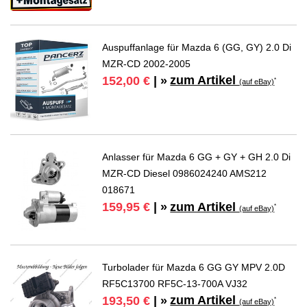
Auspuffanlage für Mazda 6 (GG, GY) 2.0 Di
MZR-CD 2002-2005
zum Artikel
152,00 €
| »
*
(auf eBay)
Anlasser für Mazda 6 GG + GY + GH 2.0 Di
MZR-CD Diesel 0986024240 AMS212
018671
zum Artikel
159,95 €
| »
*
(auf eBay)
Turbolader für Mazda 6 GG GY MPV 2.0D
RF5C13700 RF5C-13-700A VJ32
zum Artikel
193,50 €
| »
*
(auf eBay)