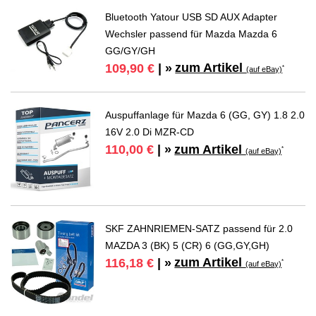
Bluetooth Yatour USB SD AUX Adapter
Wechsler passend für Mazda Mazda 6
GG/GY/GH
zum Artikel
109,90 €
| »
*
(auf eBay)
Auspuffanlage für Mazda 6 (GG, GY) 1.8 2.0
16V 2.0 Di MZR-CD
zum Artikel
110,00 €
| »
*
(auf eBay)
SKF ZAHNRIEMEN-SATZ passend für 2.0
MAZDA 3 (BK) 5 (CR) 6 (GG,GY,GH)
zum Artikel
116,18 €
| »
*
(auf eBay)