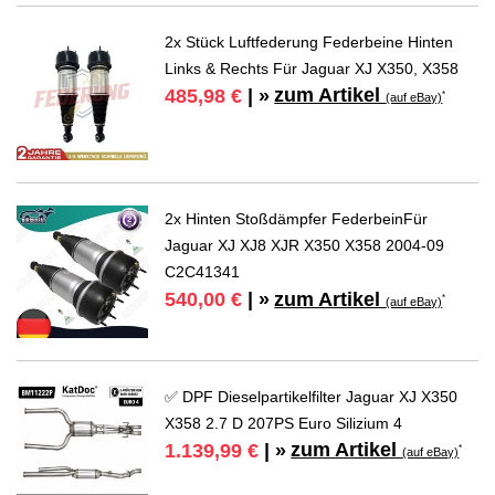
2x Stück Luftfederung Federbeine Hinten
Links & Rechts Für Jaguar XJ X350, X358
zum Artikel
485,98 €
| »
*
(auf eBay)
2x Hinten Stoßdämpfer FederbeinFür
Jaguar XJ XJ8 XJR X350 X358 2004-09
C2C41341
zum Artikel
540,00 €
| »
*
(auf eBay)
✅ DPF Dieselpartikelfilter Jaguar XJ X350
X358 2.7 D 207PS Euro Silizium 4
zum Artikel
1.139,99 €
| »
*
(auf eBay)