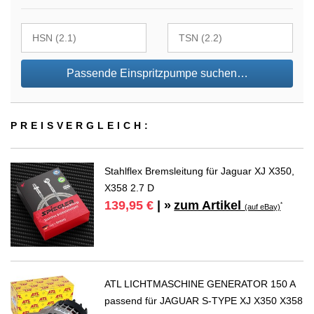
Passende Einspritzpumpe suchen…
PREIS­VER­GLEICH:
Stahlflex Bremsleitung für Jaguar XJ X350,
X358 2.7 D
zum Artikel
139,95 €
| »
*
(auf eBay)
ATL LICHTMASCHINE GENERATOR 150 A
passend für JAGUAR S-TYPE XJ X350 X358