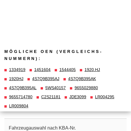
MÖGLICHE OEN (VERGLEICHS­
NUMMERN):
1334919
1451604
1544405
1920.HJ
1920HJ
4S7Q9B395AJ
4S7Q9B395AK
4S7Q9B395AL
5WS40157
9655029880
9655714780
C2S21181
JDE3099
LR004295
LR009804
Fahrzeugauswahl nach KBA-Nr.