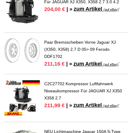
Für JAGUAR XJ X350, X358 2.7 3.0 4.2
zum Artikel
204,00 €
| »
*
(auf eBay)
Paar Bremsscheiben Vorne Jaguar XJ
(X350, X358) 2,7 D 05> 09 Ferodo
DDF1702
zum Artikel
211,16 €
| »
*
(auf eBay)
C2C27702 Kompressor Luftfahrwerk
Niveaukompressor Für JAGUAR XJ X350
X358 2.7
zum Artikel
211,99 €
| »
*
(auf eBay)
NEU Lichtmaschine Jaguar 150A S-Type