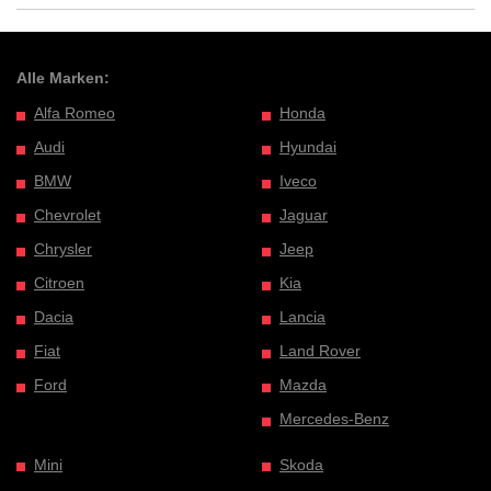
Alle Marken:
Alfa Romeo
Honda
Audi
Hyundai
BMW
Iveco
Chevrolet
Jaguar
Chrysler
Jeep
Citroen
Kia
Dacia
Lancia
Fiat
Land Rover
Ford
Mazda
Mercedes-Benz
Mini
Skoda