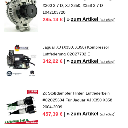
X200 2.7 D, XJ X350, X358 2.7 D
1042103720
zum Artikel
285,13 €
| »
*
(auf eBay)
Jaguar XJ (X350, X358) Kompressor
Luftfederung C2C27702 E
zum Artikel
342,22 €
| »
*
(auf eBay)
2x Stoßdämpfer Hinten Luftfederbein
#C2C25694 Für Jaguar XJ X350 X358
2004-2009
zum Artikel
457,39 €
| »
*
(auf eBay)