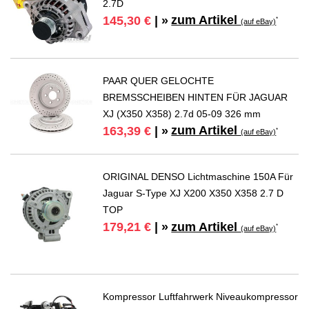
2.7D
zum Artikel
145,30 €
| »
*
(auf eBay)
PAAR QUER GELOCHTE
BREMSSCHEIBEN HINTEN FÜR JAGUAR
XJ (X350 X358) 2.7d 05-09 326 mm
zum Artikel
163,39 €
| »
*
(auf eBay)
ORIGINAL DENSO Lichtmaschine 150A Für
Jaguar S-Type XJ X200 X350 X358 2.7 D
TOP
zum Artikel
179,21 €
| »
*
(auf eBay)
Kompressor Luftfahrwerk Niveaukompressor