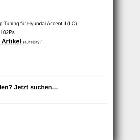
Tuning für Hyundai Accent II (LC)
i 82Ps
 Artikel
*
(auf eBay)
den? Jetzt suchen…