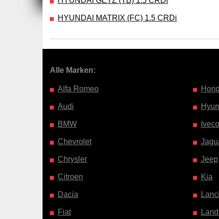
HYUNDAI GETZ (TB) 1.5 CRDi
HYUNDAI MATRIX (FC) 1.5 CRDi
Alle Marken:
Alfa Romeo
Hon
Audi
Hyun
BMW
Ivec
Chevrolet
Jagu
Chrysler
Jeep
Citroen
Kia
Dacia
Lanc
Fiat
Land