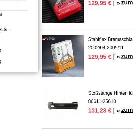
zum
129,95 €
| »
ul
HS­
Stahlflex Bremsschla
2002/04-2005/11
0
zum
129,95 €
| »
0
Stoßstange Hinten fü
86611-25610
zum
131,23 €
| »