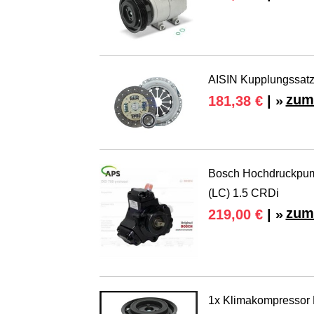
AISIN Kupplungssatz 
zum
181,38 €
| »
Bosch Hochdruckpu
(LC) 1.5 CRDi
zum
219,00 €
| »
1x Klimakompressor H