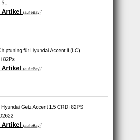
.5L
 Artikel
*
(auf eBay)
ptuning für Hyundai Accent II (LC)
i 82Ps
 Artikel
*
(auf eBay)
er Hyundai Getz Accent 1.5 CRDi 82PS
-02622
 Artikel
*
(auf eBay)