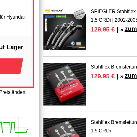
SPIEGLER Stahlflex-B
für Hyundai
1.5 CRDi | 2002-200
zum
129,95 €
| »
uf Lager
Stahlflex Bremsleitu
zum
129,95 €
| »
reis ändert.
Stahlflex Bremsleitu
1.5 CRDi