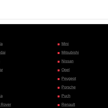
da
Mini
dai
Mitsubishi
o
Nissan
ar
Opel
Peugeot
Porsche
ia
Puch
 Rover
Renault