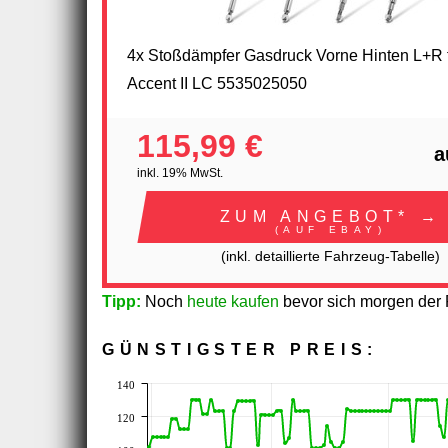
4x Stoßdämpfer Gasdruck Vorne Hinten L+R 
Accent II LC 5535025050
115,99 €
a
inkl. 19% MwSt.
ZUM ANGEBOT* →
(AUF EBAY)
(inkl. detaillierte Fahrzeug-Tabelle)
Tipp:
Noch
heute kaufen
bevor sich morgen der P
GÜNSTIGSTER PREIS:
140
120