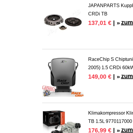
JAPANPARTS Kupplung
CRDi TB
zum
137,01 €
| »
RaceChip S Chiptunin
2005) 1.5 CRDi 60k
zum
149,00 €
| »
Klimakompressor Klim
TB 1.5L 9770117000
zum
176,99 €
| »