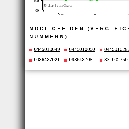
100
JS chart by amCharts
80
May
Jun
J
MÖGLICHE OEN (VERGLEIC
NUMMERN):
0445010049
0445010050
044501028
0986437021
0986437081
331002750