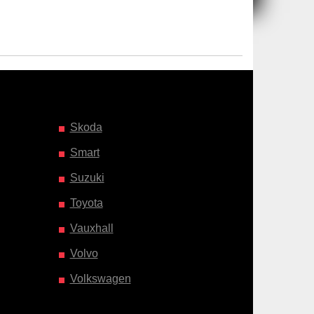
Skoda
Smart
Suzuki
Toyota
Vauxhall
Volvo
Volkswagen