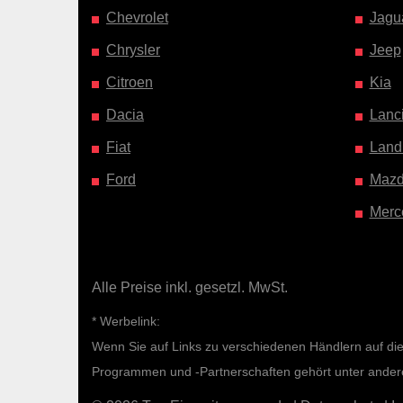
Chevrolet
Jagu
Chrysler
Jeep
Citroen
Kia
Dacia
Lanc
Fiat
Land
Ford
Maz
Merc
Alle Preise inkl. gesetzl. MwSt.
* Werbelink:
Wenn Sie auf Links zu verschiedenen Händlern auf diese
Programmen und -Partnerschaften gehört unter ande