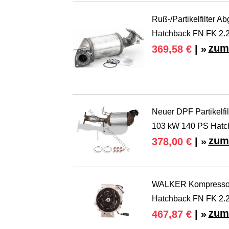
Ruß-/Partikelfilter A
Hatchback FN FK 2.
zum
369,58 €
| »
Neuer DPF Partikelfi
103 kW 140 PS Hatc
zum
378,00 €
| »
WALKER Kompressor K
Hatchback FN FK 2.
zum
467,87 €
| »