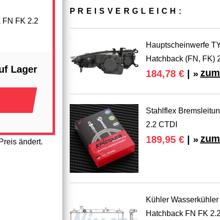
PREIS­VER­GLEICH:
k FN FK 2.2
Hauptscheinwerfe TYC
Hatchback (FN, FK) 
uf Lager
zum
184,78 €
| »
Stahlflex Bremsleitu
2.2 CTDI
zum
189,95 €
| »
reis ändert.
Kühler Wasserkühler 
Hatchback FN FK 2.