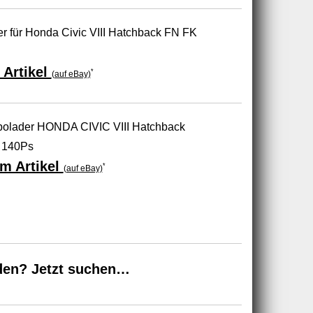
für Honda Civic VIII Hatchback FN FK
 Artikel
*
(auf eBay)
olader HONDA CIVIC VIII Hatchback
 140Ps
m Artikel
*
(auf eBay)
den? Jetzt suchen…