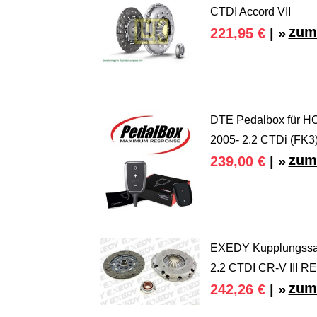
CTDI Accord VII
zum
221,95 €
| »
DTE Pedalbox für HO
2005- 2.2 CTDi (FK3
zum
239,00 €
| »
EXEDY Kupplungssatz
2.2 CTDI CR-V III RE
zum
242,26 €
| »