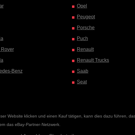
ar
Opel
Peugeot
Porsche
ia
Puch
 Rover
Renault
da
Renault Trucks
edes-Benz
Saab
Seat
r Website klicken und einen Kauf tätigen, kann dies dazu führen, dass 
rem das eBay-Partner-Netzwerk.