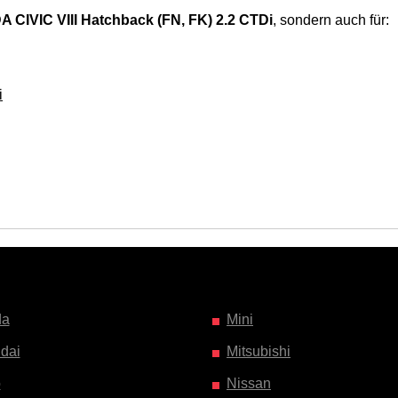
 CIVIC VIII Hatchback (FN, FK) 2.2 CTDi
, sondern auch für:
i
da
Mini
dai
Mitsubishi
o
Nissan