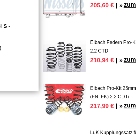
zum
205,60 €
| »
HS­
Eibach Federn Pro-Ki
6
2.2 CTDI
zum
210,94 €
| »
Eibach Pro-Kit 25mm 
(FN, FK) 2.2 CDTi
zum
217,99 €
| »
LuK Kupplungssatz fü