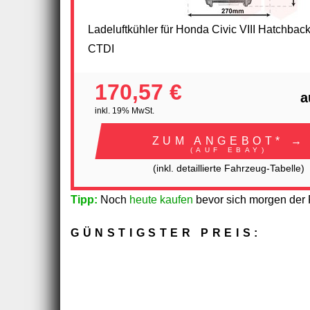
Ladeluftkühler für Honda Civic VIII Hatchbac
CTDI
170,57 €
a
inkl. 19% MwSt.
ZUM ANGEBOT* →
(AUF EBAY)
(inkl. detaillierte Fahrzeug-Tabelle)
Tipp:
Noch
heute kaufen
bevor sich morgen der P
GÜNSTIGSTER PREIS: