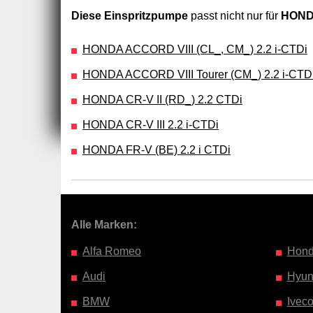
Diese Einspritzpumpe
passt nicht nur für
HONDA
HONDA ACCORD VIII (CL_, CM_) 2.2 i-CTDi
HONDA ACCORD VIII Tourer (CM_) 2.2 i-CTD
HONDA CR-V II (RD_) 2.2 CTDi
HONDA CR-V III 2.2 i-CTDi
HONDA FR-V (BE) 2.2 i CTDi
Alle Marken:
Alfa Romeo
Hon
Audi
Hyun
BMW
Ivec