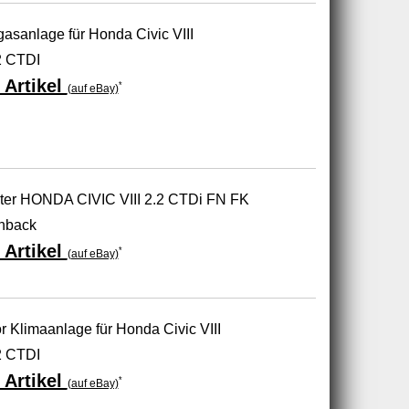
bgasanlage für Honda Civic VIII
2 CTDI
 Artikel
*
(auf eBay)
lter HONDA CIVIC VIII 2.2 CTDi FN FK
hback
 Artikel
*
(auf eBay)
limaanlage für Honda Civic VIII
2 CTDI
 Artikel
*
(auf eBay)