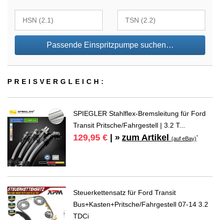
Passende Einspritzpumpe suchen…
PREIS­VER­GLEICH:
SPIEGLER Stahlflex-Bremsleitung für Ford
Transit Pritsche/Fahrgestell | 3.2 T...
zum Artikel
129,95 €
| »
*
(auf eBay)
Steuerkettensatz für Ford Transit
Bus+Kasten+Pritsche/Fahrgestell 07-14 3.2
TDCi