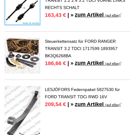
TRANSIT 2.2 2.4 3.2 TDCI VORNE LINKS
RECHTS SCHALT
zum Artikel
163,43 €
| »
*
(auf eBay)
Steuerkettensatz für FORD RANGER
TRANSIT 3.2 TDCI 1717599 1893957
BK3Q6268BA
zum Artikel
186,66 €
| »
*
(auf eBay)
LESJÖFORS Federnpaket 5827530 für
FORD TRANSIT TDCi RWD 16V
zum Artikel
209,54 €
| »
*
(auf eBay)