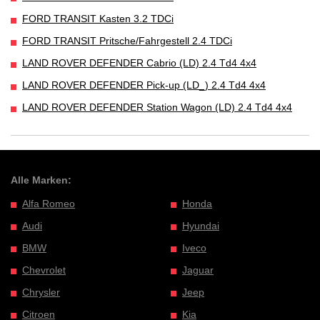
FORD TRANSIT Kasten 3.2 TDCi
FORD TRANSIT Pritsche/Fahrgestell 2.4 TDCi
LAND ROVER DEFENDER Cabrio (LD) 2.4 Td4 4x4
LAND ROVER DEFENDER Pick-up (LD_) 2.4 Td4 4x4
LAND ROVER DEFENDER Station Wagon (LD) 2.4 Td4 4x4
Alle Marken:
Alfa Romeo
Honda
Audi
Hyundai
BMW
Iveco
Chevrolet
Jaguar
Chrysler
Jeep
Citroen
Kia