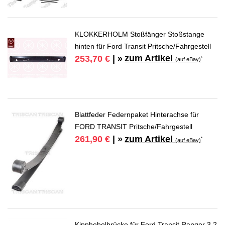
KLOKKERHOLM Stoßfänger Stoßstange
hinten für Ford Transit Pritsche/Fahrgestell
zum Artikel
253,70 €
| »
*
(auf eBay)
Blattfeder Federnpaket Hinterachse für
FORD TRANSIT Pritsche/Fahrgestell
zum Artikel
261,90 €
| »
*
(auf eBay)
Kipphebelbrücke für Ford Transit Ranger 3.2