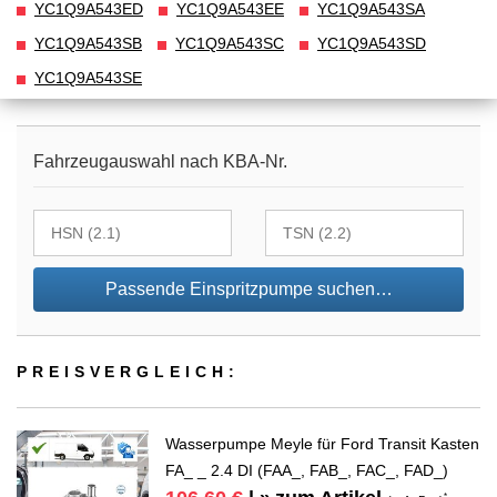
YC1Q9A543ED
YC1Q9A543EE
YC1Q9A543SA
YC1Q9A543SB
YC1Q9A543SC
YC1Q9A543SD
YC1Q9A543SE
Fahrzeugauswahl nach KBA-Nr.
Passende Einspritzpumpe suchen…
PREIS­VER­GLEICH:
Wasserpumpe Meyle für Ford Transit Kasten
FA_ _ 2.4 DI (FAA_, FAB_, FAC_, FAD_)
*