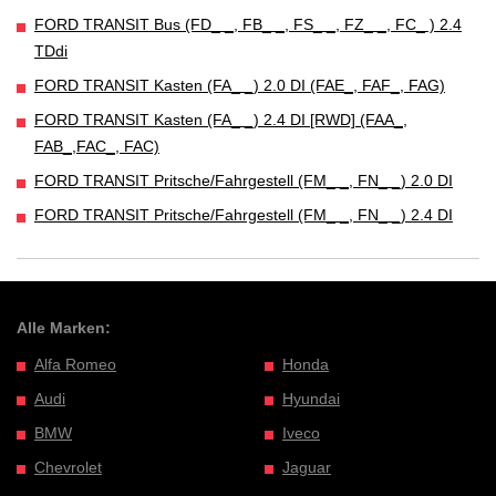
FORD TRANSIT Bus (FD_ _, FB_ _, FS_ _, FZ_ _, FC_ ) 2.4
TDdi
FORD TRANSIT Kasten (FA_ _) 2.0 DI (FAE_, FAF_, FAG)
FORD TRANSIT Kasten (FA_ _) 2.4 DI [RWD] (FAA_,
FAB_,FAC_, FAC)
FORD TRANSIT Pritsche/Fahrgestell (FM_ _, FN_ _) 2.0 DI
FORD TRANSIT Pritsche/Fahrgestell (FM_ _, FN_ _) 2.4 DI
Alle Marken:
Alfa Romeo
Honda
Audi
Hyundai
BMW
Iveco
Chevrolet
Jaguar