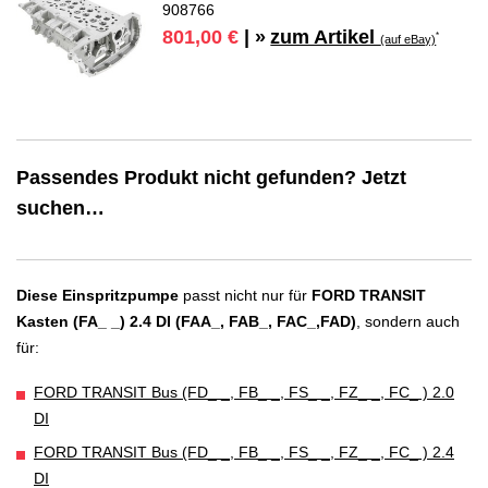
908766
zum Artikel
801,00 €
| »
*
(auf eBay)
Passendes Produkt nicht gefunden? Jetzt
suchen…
Diese Einspritzpumpe
passt nicht nur für
FORD TRANSIT
Kasten (FA_ _) 2.4 DI (FAA_, FAB_, FAC_,FAD)
, sondern auch
für:
FORD TRANSIT Bus (FD_ _, FB_ _, FS_ _, FZ_ _, FC_ ) 2.0
DI
FORD TRANSIT Bus (FD_ _, FB_ _, FS_ _, FZ_ _, FC_ ) 2.4
DI