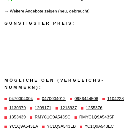
→
Weitere Angebote zeigen (neu, gebraucht)
GÜNSTIGSTER PREIS:
MÖGLICHE OEN (VERGLEICHS­
NUMMERN):
0470004004
0470004012
0986444506
1104228
1130379
1209171
1213937
1255376
1353439
RMYC1Q9A543SC
RMYC1Q9A543SF
YC1Q9A543EA
YC1Q9A543EB
YC1Q9A543EC