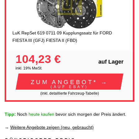
LuK RepSet 619 0711 09 Kupplungssatz für FORD
FIESTA III (GFJ) FIESTA II (FBD)
104,23 €
auf Lager
inkl. 19% MwSt.
ZUM ANGEBOT* →
(AUF EBAY)
(inkl. detaillierte Fahrzeug-Tabelle)
Tipp:
Noch
heute kaufen
bevor sich morgen der Preis ändert.
→
Weitere Angebote zeigen (neu, gebraucht)