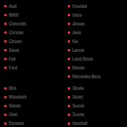
Audi
Hyundai
BMW
Iveco
Chevrolet
Jaguar
Chrysler
Jeep
Citroen
Kia
Dacia
Lancia
Fiat
Land Rover
Ford
Mazda
Mercedes-Benz
Mini
Skoda
Mitsubishi
Smart
Nissan
Suzuki
Opel
Toyota
Peugeot
Vauxhall