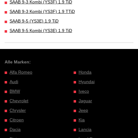
SAAB 9-3 Kombi (YS3F) 1.9 TiD
SAAB 9-3 Kombi (YS3F) 1.9 TTiD
SAAB 9-5 (YS3E) 1.9 TiD
SAAB 9-5 Kombi (YS3E) 1.9 TiD
Alle Marken:
Alfa Romeo
Honda
Audi
Hyundai
BMW
Iveco
Chevrolet
Jaguar
Chrysler
Jeep
Citroen
Kia
Dacia
Lancia