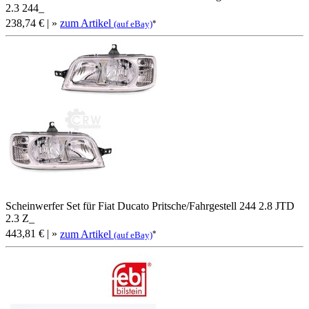
2.3 244_
238,74 €
| »
zum Artikel
*
(auf eBay)
Scheinwerfer Set für Fiat Ducato Pritsche/Fahrgestell 244 2.8 JTD
2.3 Z_
443,81 €
| »
zum Artikel
*
(auf eBay)