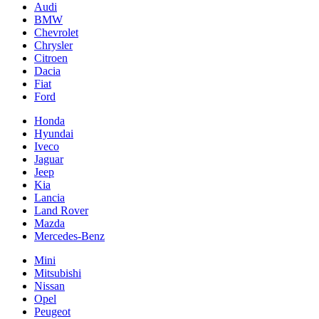
Audi
BMW
Chevrolet
Chrysler
Citroen
Dacia
Fiat
Ford
Honda
Hyundai
Iveco
Jaguar
Jeep
Kia
Lancia
Land Rover
Mazda
Mercedes-Benz
Mini
Mitsubishi
Nissan
Opel
Peugeot