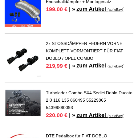
Endschalldämpfer + Montagesatz
zum Artikel
199,00 €
| »
*
(auf eBay)
2x STOSSDÄMPFER FEDERN VORNE
KOMPLETT VORMONTIERT FÜR FIAT
DOBLO / OPEL COMBO
zum Artikel
219,99 €
| »
*
(auf eBay)
Turbolader Combo SX4 Sedici Doblo Ducato
2.0 116 135 860495 55229865
54399880093
zum Artikel
220,00 €
| »
*
(auf eBay)
DTE Pedalbox für FIAT DOBLO