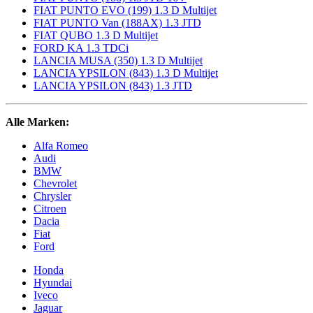
FIAT PUNTO EVO (199) 1.3 D Multijet
FIAT PUNTO Van (188AX) 1.3 JTD
FIAT QUBO 1.3 D Multijet
FORD KA 1.3 TDCi
LANCIA MUSA (350) 1.3 D Multijet
LANCIA YPSILON (843) 1.3 D Multijet
LANCIA YPSILON (843) 1.3 JTD
Alle Marken:
Alfa Romeo
Audi
BMW
Chevrolet
Chrysler
Citroen
Dacia
Fiat
Ford
Honda
Hyundai
Iveco
Jaguar