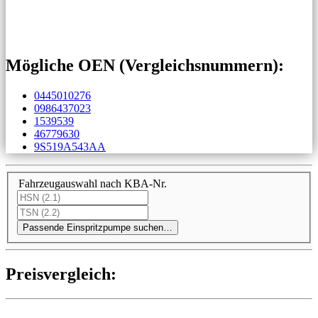
Mögliche OEN (Vergleichs­nummern):
0445010276
0986437023
1539539
46779630
9S519A543AA
Fahrzeugauswahl nach KBA-Nr.
Passende Einspritzpumpe suchen…
Preis­ver­gleich: