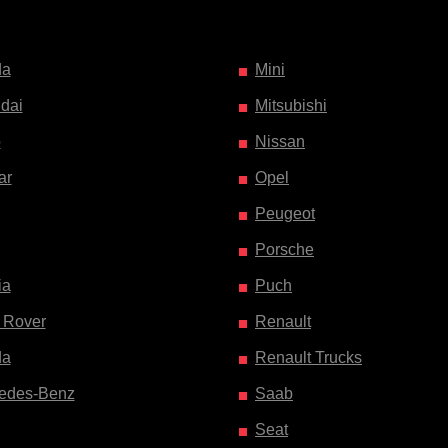
da
Mini
dai
Mitsubishi
o
Nissan
ar
Opel
Peugeot
Porsche
ia
Puch
 Rover
Renault
da
Renault Trucks
edes-Benz
Saab
Seat