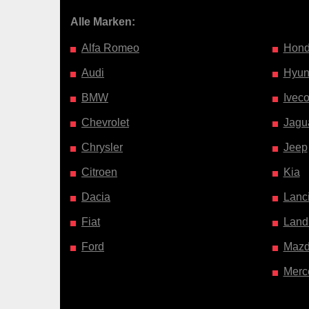
Alle Marken:
Alfa Romeo
Hon
Audi
Hyun
BMW
Ivec
Chevrolet
Jagu
Chrysler
Jeep
Citroen
Kia
Dacia
Lanc
Fiat
Land
Ford
Maz
Merc