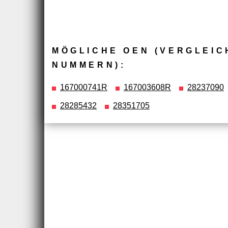
MÖGLICHE OEN (VERGLEIC
NUMMERN):
167000741R
167003608R
28237090
28285432
28351705