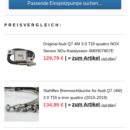
Passende Einspritzpumpe suchen…
PREIS­VER­GLEICH:
Original Audi Q7 4M 3.0 TDI quattro NOX
Sensor NOx-Katalysator 4M0907807E
zum Artikel
129,79 €
| »
*
(auf eBay)
Stahlflex Bremsschläuche für Audi Q7 (4M)
3.0 TDI e-tron quattro (2015-2019)
zum Artikel
134,95 €
| »
*
(auf eBay)