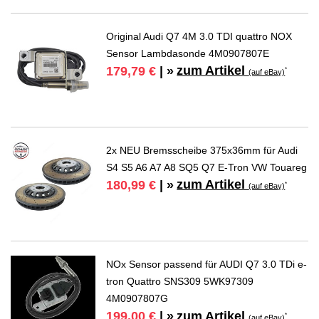
Original Audi Q7 4M 3.0 TDI quattro NOX
Sensor Lambdasonde 4M0907807E
zum Artikel
179,79 €
| »
*
(auf eBay)
2x NEU Bremsscheibe 375x36mm für Audi
S4 S5 A6 A7 A8 SQ5 Q7 E-Tron VW Touareg
zum Artikel
180,99 €
| »
*
(auf eBay)
NOx Sensor passend für AUDI Q7 3.0 TDi e-
tron Quattro SNS309 5WK97309
4M0907807G
zum Artikel
199,00 €
| »
*
(auf eBay)