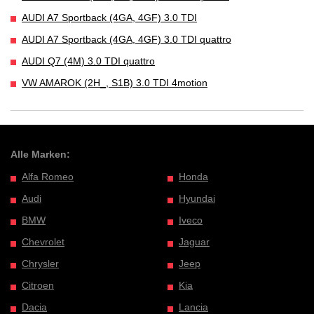
AUDI A7 Sportback (4GA, 4GF) 3.0 TDI
AUDI A7 Sportback (4GA, 4GF) 3.0 TDI quattro
AUDI Q7 (4M) 3.0 TDI quattro
VW AMAROK (2H_, S1B) 3.0 TDI 4motion
Alle Marken:
Alfa Romeo
Honda
Audi
Hyundai
BMW
Iveco
Chevrolet
Jaguar
Chrysler
Jeep
Citroen
Kia
Dacia
Lancia