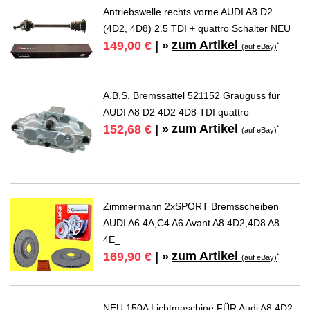
Antriebswelle rechts vorne AUDI A8 D2
(4D2, 4D8) 2.5 TDI + quattro Schalter NEU
zum Artikel
149,00 €
| »
*
(auf eBay)
A.B.S. Bremssattel 521152 Grauguss für
AUDI A8 D2 4D2 4D8 TDI quattro
zum Artikel
152,68 €
| »
*
(auf eBay)
Zimmermann 2xSPORT Bremsscheiben
AUDI A6 4A,C4 A6 Avant A8 4D2,4D8 A8
4E_
zum Artikel
169,90 €
| »
*
(auf eBay)
NEU 150A Lichtmaschine FÜR Audi A8 4D2,