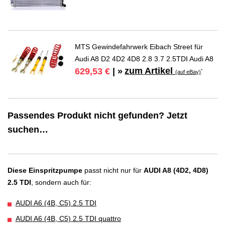
MTS Gewindefahrwerk Eibach Street für
Audi A8 D2 4D2 4D8 2.8 3.7 2.5TDI Audi A8
zum Artikel
629,53 €
| »
*
(auf eBay)
Passendes Produkt nicht gefunden? Jetzt
suchen…
Diese Einspritzpumpe
passt nicht nur für
AUDI A8 (4D2, 4D8)
2.5 TDI
, sondern auch für:
AUDI A6 (4B, C5) 2.5 TDI
AUDI A6 (4B, C5) 2.5 TDI quattro