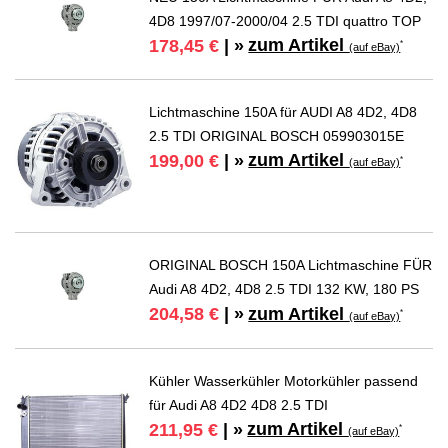
4D8 1997/07-2000/04 2.5 TDI quattro TOP
zum Artikel
178,45 €
| »
*
(auf eBay)
Lichtmaschine 150A für AUDI A8 4D2, 4D8
2.5 TDI ORIGINAL BOSCH 059903015E
zum Artikel
199,00 €
| »
*
(auf eBay)
ORIGINAL BOSCH 150A Lichtmaschine FÜR
Audi A8 4D2, 4D8 2.5 TDI 132 KW, 180 PS
zum Artikel
204,58 €
| »
*
(auf eBay)
Kühler Wasserkühler Motorkühler passend
für Audi A8 4D2 4D8 2.5 TDI
zum Artikel
211,95 €
| »
*
(auf eBay)