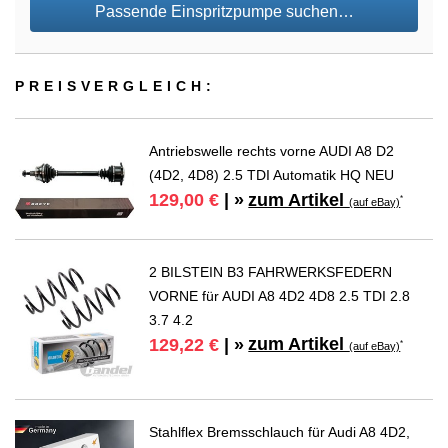
Passende Einspritzpumpe suchen…
PREIS­VER­GLEICH:
Antriebswelle rechts vorne AUDI A8 D2
(4D2, 4D8) 2.5 TDI Automatik HQ NEU
zum Artikel
129,00 €
| »
*
(auf eBay)
2 BILSTEIN B3 FAHRWERKSFEDERN
VORNE für AUDI A8 4D2 4D8 2.5 TDI 2.8
3.7 4.2
zum Artikel
129,22 €
| »
*
(auf eBay)
Stahlflex Bremsschlauch für Audi A8 4D2,